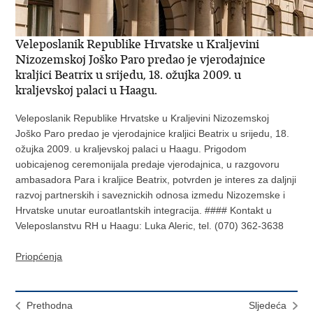
Veleposlanik Republike Hrvatske u Kraljevini
Nizozemskoj Joško Paro predao je vjerodajnice
kraljici Beatrix u srijedu, 18. ožujka 2009. u
kraljevskoj palaci u Haagu.
Veleposlanik Republike Hrvatske u Kraljevini Nizozemskoj
Joško Paro predao je vjerodajnice kraljici Beatrix u srijedu, 18.
ožujka 2009. u kraljevskoj palaci u Haagu. Prigodom
uobicajenog ceremonijala predaje vjerodajnica, u razgovoru
ambasadora Para i kraljice Beatrix, potvrden je interes za daljnji
razvoj partnerskih i saveznickih odnosa izmedu Nizozemske i
Hrvatske unutar euroatlantskih integracija. #### Kontakt u
Veleposlanstvu RH u Haagu: Luka Aleric, tel. (070) 362-3638
Priopćenja
Prethodna
Sljedeća