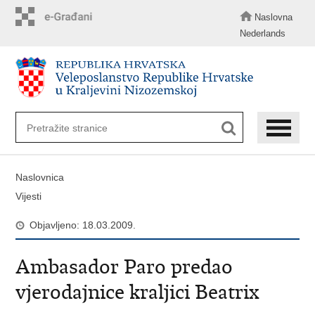
Preskoči
na
Naslovna
glavni
Nederlands
sadržaj
Naslovnica
Vijesti
Objavljeno: 18.03.2009.
Ambasador Paro predao
vjerodajnice kraljici Beatrix