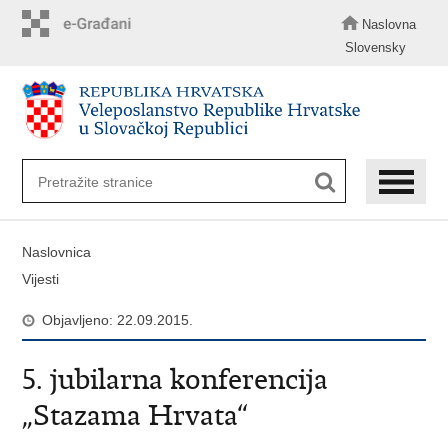
Preskoči
na
Naslovna
glavni
Slovensky
sadržaj
Naslovnica
Vijesti
Objavljeno: 22.09.2015.
5. jubilarna konferencija
„Stazama Hrvata“