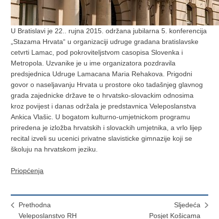
U Bratislavi je 22.. rujna 2015. održana jubilarna 5. konferencija
„Stazama Hrvata“ u organizaciji udruge gradana bratislavske
cetvrti Lamac, pod pokroviteljstvom casopisa Slovenka i
Metropola. Uzvanike je u ime organizatora pozdravila
predsjednica Udruge Lamacana Maria Rehakova. Prigodni
govor o naseljavanju Hrvata u prostore oko tadašnjeg glavnog
grada zajednicke države te o hrvatsko-slovackim odnosima
kroz povijest i danas održala je predstavnica Veleposlanstva
Ankica Vlašic. U bogatom kulturno-umjetnickom programu
priredena je izložba hrvatskih i slovackih umjetnika, a vrlo lijep
recital izveli su ucenici privatne slavisticke gimnazije koji se
školuju na hrvatskom jeziku.
Priopćenja
Prethodna
Sljedeća
Veleposlanstvo RH
Posjet Košicama