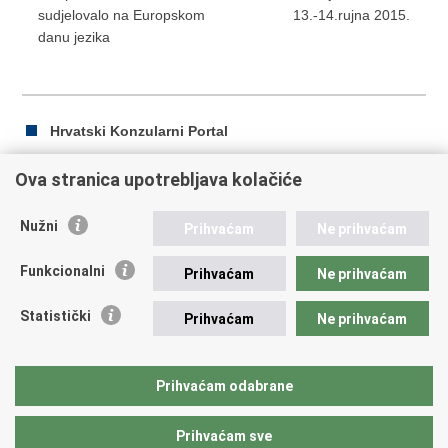
sudjelovalo na Europskom
13.-14.rujna 2015.
danu jezika
Hrvatski Konzularni Portal
Ova stranica upotrebljava kolačiće
Ispiši
Podijeli
Podijeli
Nužni
Prihvaćam
Ne prihvaćam
stranicu
na
na
Republika Hrvatska
Facebooku
Twitteru
Funkcionalni
Prihvaćam
Ne prihvaćam
Ministarstvo vanjskih i europskih poslova
Statistički
Prihvaćam
Ne prihvaćam
Trg N.Š. Zrinskog 7-8, 10000 Zagreb
tel.:
+385 (0)1 4569 964
fax: +385 (0)1 4551 795, +385 (0)1 4920 149
Prihvaćam odabrane
E-adresa:
ministarstvo@mvep.hr
Prihvaćam sve