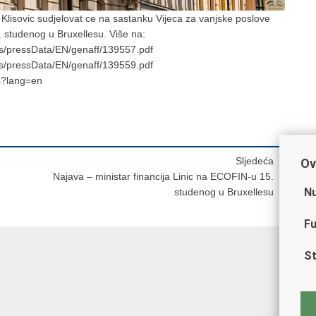
 Klisovic sudjelovat ce na sastanku Vijeca za vanjske poslove
 studenog u Bruxellesu. Više na:
s/pressData/EN/genaff/139557.pdf
s/pressData/EN/genaff/139559.pdf
gs?lang=en
Sljedeća
Ov
Najava – ministar financija Linic na ECOFIN-u 15.
Nu
studenog u Bruxellesu
Fu
St