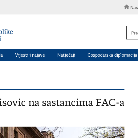
Nas
ja
Vijesti i najave
Natječaji
Gospodarska diplomacija
isovic na sastancima FAC-a