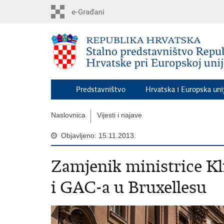
Preskoči
na
glavni
sadržaj
Predstavništvo
Hrvatska i Europska uni
Naslovnica
Vijesti i najave
Objavljeno: 15.11.2013.
Zamjenik ministrice Kl
i GAC-a u Bruxellesu