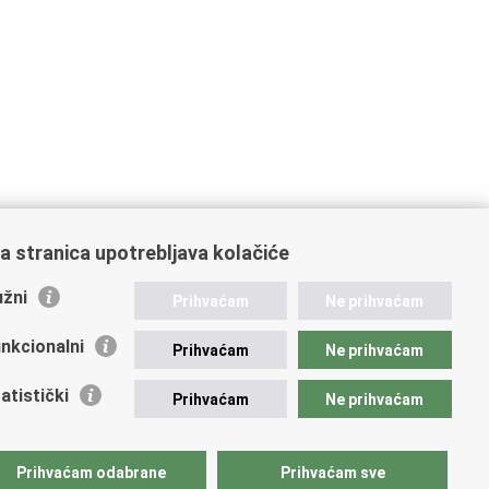
a stranica upotrebljava kolačiće
žni
Prihvaćam
Ne prihvaćam
nkcionalni
Prihvaćam
Ne prihvaćam
atistički
Prihvaćam
Ne prihvaćam
Prihvaćam odabrane
Prihvaćam sve