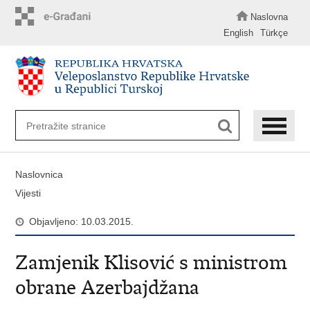
Preskoči
na
Naslovna
glavni
English
Türkçe
sadržaj
Naslovnica
Vijesti
Objavljeno: 10.03.2015.
Zamjenik Klisović s ministrom
obrane Azerbajdžana