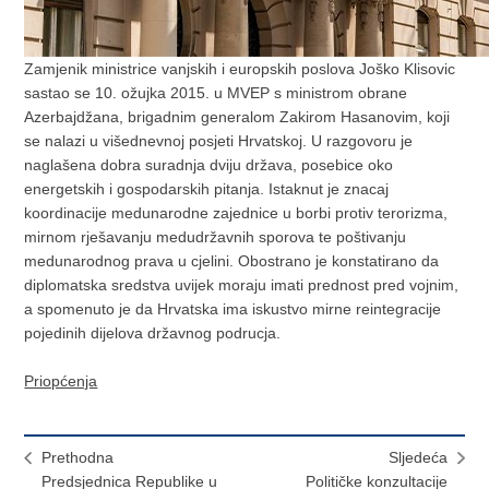
Zamjenik ministrice vanjskih i europskih poslova Joško Klisovic
sastao se 10. ožujka 2015. u MVEP s ministrom obrane
Azerbajdžana, brigadnim generalom Zakirom Hasanovim, koji
se nalazi u višednevnoj posjeti Hrvatskoj. U razgovoru je
naglašena dobra suradnja dviju država, posebice oko
energetskih i gospodarskih pitanja. Istaknut je znacaj
koordinacije medunarodne zajednice u borbi protiv terorizma,
mirnom rješavanju medudržavnih sporova te poštivanju
medunarodnog prava u cjelini. Obostrano je konstatirano da
diplomatska sredstva uvijek moraju imati prednost pred vojnim,
a spomenuto je da Hrvatska ima iskustvo mirne reintegracije
pojedinih dijelova državnog podrucja.
Priopćenja
Prethodna
Sljedeća
Predsjednica Republike u
Političke konzultacije