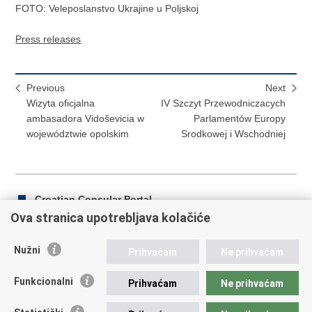
FOTO: Veleposlanstvo Ukrajine u Poljskoj
Press releases
Previous
Next
Wizyta oficjalna
IV Szczyt Przewodniczacych
ambasadora Vidoševicia w
Parlamentów Europy
województwie opolskim
Srodkowej i Wschodniej
Croatian Consular Portal
Ova stranica upotrebljava kolačiće
Nužni
Prihvaćam
Ne prihvaćam
Print
Share
Share
this
on
on
Funkcionalni
Prihvaćam
Ne prihvaćam
Republic of Croatia
page
Facebook
Twitteru