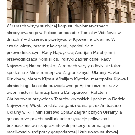
W ramach wizyty studyjnej korpusu dyplomatycznego
akredytowanego w Polsce ambasador Tomislav Vidoševic w
dniach 7 – 9 czerwca przebywal w Kijowie na Ukrainie. W
czasie wizyty, razem z kolegami, spotkal sie z
przewodniczacym Rady Najwyzszej Andrijem Parubijem i
przewodniczaca Komisji ds. Polityki Zagranicznej Rady
Najwyzszej Hanna Hopko. W ramach wizyty odbyly sie takze
spotkania z Ministrem Spraw Zagranicznych Ukrainy Pavlem
Klinkinem, Merem Kijowa Witalijem Klyczko, metropolita Kijowa i
ukrainskiego kosciola prawoslawnego Epifaniuszem oraz z
wiceminister informacji Emina Dzhaparova i Refatem
Chubarovem przywódca Tatarów krymskich i poslem w Radzie
Najwyzszej. Wizyta zostala zorganizowana przez Ambasade
Ukrainy w RP i Ministerstwo Spraw Zagranicznych Ukrainy, a
gospodarze przedstawili aktualna sytuacje polityczna i
bezpieczenstwa i zaprezentowali procesy reformacyjne i
mozliwosci wspólpracy gospodarczej i kulturowo-naukowej.