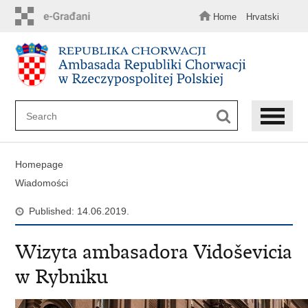
Skip
to
Home
Hrvatski
main
content
Homepage
Wiadomości
Published: 14.06.2019.
Wizyta ambasadora Vidoševicia
w Rybniku