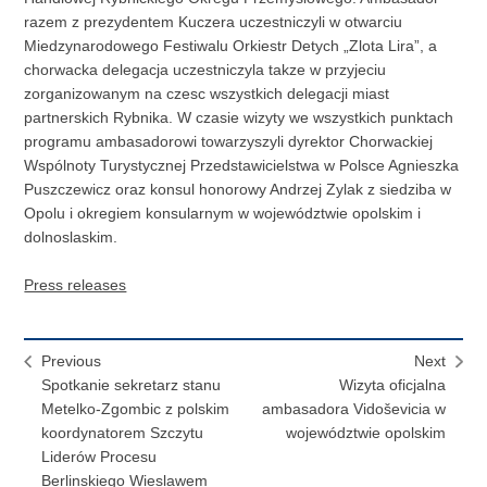
razem z prezydentem Kuczera uczestniczyli w otwarciu
Miedzynarodowego Festiwalu Orkiestr Detych „Zlota Lira”, a
chorwacka delegacja uczestniczyla takze w przyjeciu
zorganizowanym na czesc wszystkich delegacji miast
partnerskich Rybnika. W czasie wizyty we wszystkich punktach
programu ambasadorowi towarzyszyli dyrektor Chorwackiej
Wspólnoty Turystycznej Przedstawicielstwa w Polsce Agnieszka
Puszczewicz oraz konsul honorowy Andrzej Zylak z siedziba w
Opolu i okregiem konsularnym w województwie opolskim i
dolnoslaskim.
Press releases
Previous
Next
Spotkanie sekretarz stanu
Wizyta oficjalna
Metelko-Zgombic z polskim
ambasadora Vidoševicia w
koordynatorem Szczytu
województwie opolskim
Liderów Procesu
Berlinskiego Wieslawem