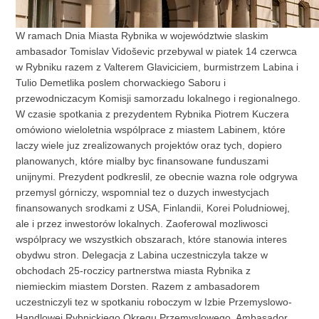
W ramach Dnia Miasta Rybnika w województwie slaskim
ambasador Tomislav Vidoševic przebywal w piatek 14 czerwca
w Rybniku razem z Valterem Glaviciciem, burmistrzem Labina i
Tulio Demetlika poslem chorwackiego Saboru i
przewodniczacym Komisji samorzadu lokalnego i regionalnego.
W czasie spotkania z prezydentem Rybnika Piotrem Kuczera
omówiono wieloletnia wspólprace z miastem Labinem, które
laczy wiele juz zrealizowanych projektów oraz tych, dopiero
planowanych, które mialby byc finansowane funduszami
unijnymi. Prezydent podkreslil, ze obecnie wazna role odgrywa
przemysl górniczy, wspomnial tez o duzych inwestycjach
finansowanych srodkami z USA, Finlandii, Korei Poludniowej,
ale i przez inwestorów lokalnych. Zaoferowal mozliwosci
wspólpracy we wszystkich obszarach, które stanowia interes
obydwu stron. Delegacja z Labina uczestniczyla takze w
obchodach 25-roczicy partnerstwa miasta Rybnika z
niemieckim miastem Dorsten. Razem z ambasadorem
uczestniczyli tez w spotkaniu roboczym w Izbie Przemyslowo-
Handlowej Rybnickiego Okregu Przemyslowego. Ambasador