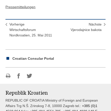
Pressemitteilungen
Vorherige
Nächste
Wirtschaftsforum
Vjerodajnice bakota
Nordkroatien, 25. Mai 2011
Croatian Consular Portal
Drucke
Auf
Auf
diese
Facebook
Twitter
Republik Kroatien
Seite
teilen
teilen
REPUBLIC OF CROATIA Ministry of Foreign and European
Affairs Trg N.Š. Zrinskog 7-8, 10000 Zagreb tel.:
+385 (0)1