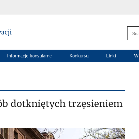
Informacje konsularne
Konkursy
Linki
Wi
ób dotkniętych trzęsieniem