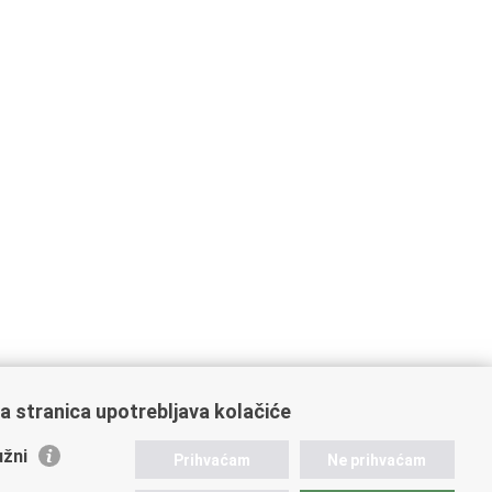
a stranica upotrebljava kolačiće
žni
Prihvaćam
Ne prihvaćam