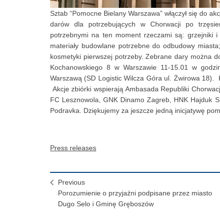
Sztab “Pomocne Bielany Warszawa” włączył się do akc
darów dla potrzebujących w Chorwacji po trzęsien
potrzebnymi na ten moment rzeczami są: grzejniki i ku
materiały budowlane potrzebne do odbudowy miasta; a
kosmetyki pierwszej potrzeby. Zebrane dary można d
Kochanowskiego 8 w Warszawie 11-15.01 w godzi
Warszawą (SD Logistic Wilcza Góra ul. Żwirowa 18). K
Akcje zbiórki wspierają Ambasada Republiki Chorwa
FC Lesznowola, GNK Dinamo Zagreb, HNK Hajduk Spl
Podravka. Dziękujemy za jeszcze jedną inicjatywę po
Press releases
Previous
Porozumienie o przyjaźni podpisane przez miasto
Dugo Selo i Gminę Gręboszów