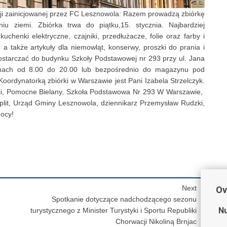
ji zainicjowanej przez FC Lesznowola: Razem prowadzą zbiórkę
iu ziemi. Zbiórka trwa do piątku,15. stycznia. Najbardziej
chenki elektryczne, czajniki, przedłużacze, folie oraz farby i
 także artykuły dla niemowląt, konserwy, proszki do prania i
ostarczać do budynku Szkoły Podstawowej nr 293 przy ul. Jana
nach od 8.00 do 20.00 lub bezpośrednio do magazynu pod
oordynatorką zbiórki w Warszawie jest Pani Izabela Strzelczyk.
cji, Pomocne Bielany, Szkoła Podstawowa Nr 293 W Warszawie,
it, Urząd Gminy Lesznowola, dziennikarz Przemysław Rudzki,
mocy!
Next
Ov
Spotkanie dotyczące nadchodzącego sezonu
Nu
turystycznego z Minister Turystyki i Sportu Republiki
Chorwacji Nikoliną Brnjac