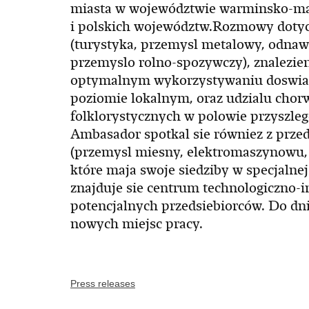
miasta w województwie warminsko-ma
i polskich województw.Rozmowy dotycz
(turystyka, przemysl metalowy, odnawi
przemyslo rolno-spozywczy), znalezie
optymalnym wykorzystywaniu doswiad
poziomie lokalnym, oraz udzialu chorw
folklorystycznych w polowie przyszle
Ambasador spotkal sie równiez z prze
(przemysl miesny, elektromaszynowu, 
które maja swoje siedziby w specjalne
znajduje sie centrum technologiczno-
potencjalnych przedsiebiorców. Do dni
nowych miejsc pracy.
Press releases