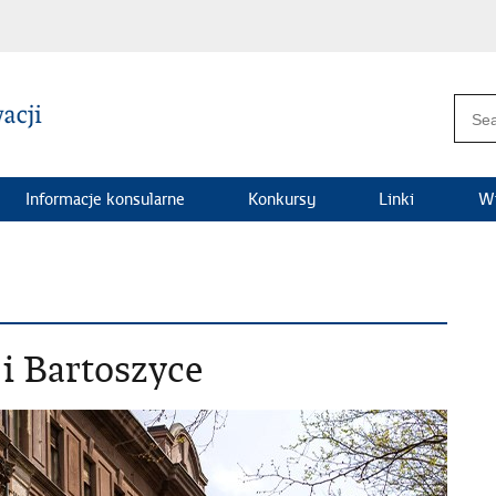
Informacje konsularne
Konkursy
Linki
Wi
i Bartoszyce