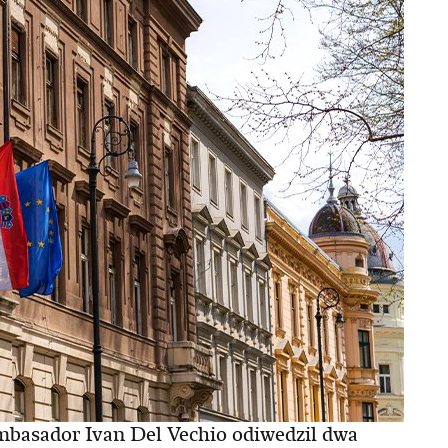
mbasador Ivan Del Vechio odiwedzil dwa