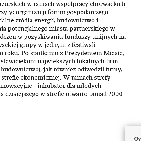
zurskich w ramach wspólpracy chorwackich
yly: organizacji forum gospodarczego
alne zródla energii, budownictwo i
nia potencjalnego miasta partnerskiego w
czen w pozyskiwaniu funduszy unijnych na
ackiej grupy w jednym z festiwali
go roku. Po spotkaniu z Prezydentem Miasta,
dstawicielami najwiekszych lokalnych firm
budownictwo), jak równiez odiwedzil firmy,
j strefie ekonomicznej. W ramach strefy
innowacyjne - inkubator dla mlodych
a dzisiejszego w strefie otwarto ponad 2000
Ov