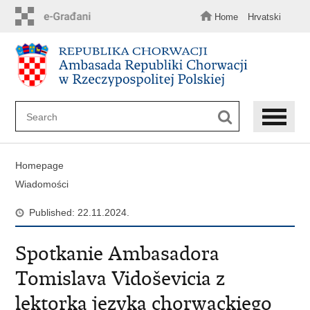
Skip
to
Home
Hrvatski
main
content
Homepage
Wiadomości
Published: 22.11.2024.
Spotkanie Ambasadora
Tomislava Vidoševicia z
lektorką języka chorwackiego