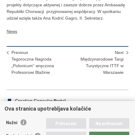
projekty dotyczące aktywnej i zawsze dobrze przez Ambasadę
Republiki Chorwacji przyjmowanej współpracy. W spotkaniu
udział wzięła także Ana Kodrić Gagro, II. Sekretarz.
News
Previous
Next
Tegoroczna Nagroda
Międzynarodowe Targi
„Polonicum“ wręczona
Turystyczne ITTF w
Profesorowi Blažinie
Warszawie
Croatian Consular Portal
Ova stranica upotrebljava kolačiće
Nužni
Prihvaćam
Ne prihvaćam
Print
Share
Share