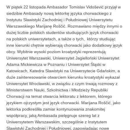
W piątek 22 listopada Ambasador Tomislav Vidošević przyjął w
siedzibie Ambasady nową lektorkę języka chorwackiego z
Instytutu Slawistyki Zachodniej i Południowej Uniwersytetu
Warszawskiego Marijanę Roščić. Rozmawiano między innymi o
dużej liczbie polskich studentów studiujących język chorwacki
na polskich uniwersytetach, a także o tych, którzy studiując
inne kierunki chętnie wybierają chorwacki jako dodatkowy język
obcy. Wybitnie wysoki poziom kroatystyki reprezentują
Uniwersytet Warszawski, Uniwersytet Jagielloński Uniwersytet
Adama Mickiewicza w Poznaniu i Uniwersytet Śląski w
Katowicach, Katedra Slawistyki na Uniwersytecie Gdańskim, a
duże zainteresowanie otwarciem kierunku kroatystyki wykazał
Uniwersytet Wrocławski, w związku z czym trwają rozmowy z
Ministerstwem Nauki, Szkolnictwa i Młodzieży Republiki
Chorwacji na temat otwarcia lektoratu z lektorem, którego
językiem ojczystym jest język chorwacki. Marijana Roščić, jako
lektorka podkreśliła zamiar kontynuowania znakomitej
współpracy, jaką Ambasada pielęgnuje szereg lat z
Uniwersytetem Warszawskim, szczególnie z Instytutem
Slawistyki Zachodniej i Południowej, zapowiadając nowe