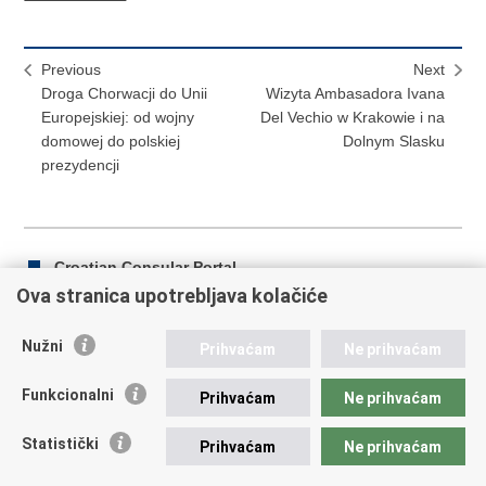
Previous
Next
Droga Chorwacji do Unii
Wizyta Ambasadora Ivana
Europejskiej: od wojny
Del Vechio w Krakowie i na
domowej do polskiej
Dolnym Slasku
prezydencji
Croatian Consular Portal
Ova stranica upotrebljava kolačiće
Nužni
Prihvaćam
Ne prihvaćam
Print
Share
Share
this
on
on
Funkcionalni
Prihvaćam
Ne prihvaćam
Republic of Croatia
page
Facebook
Twitteru
Statistički
Prihvaćam
Ne prihvaćam
REPUBLIC OF CROATIA Ministry of Foreign and European
Affairs Trg N.Š. Zrinskog 7-8, 10000 Zagreb tel.:
+385 (0)1