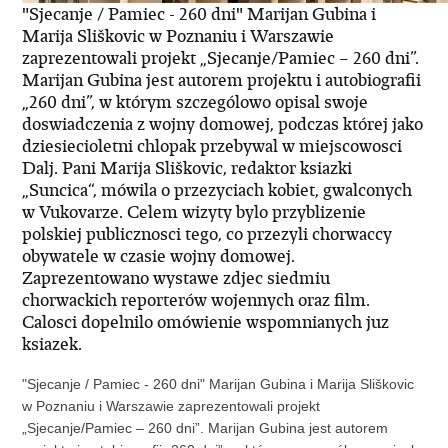
"Sjecanje / Pamiec - 260 dni" Marijan Gubina i
Marija Sliškovic w Poznaniu i Warszawie
zaprezentowali projekt „Sjecanje/Pamiec – 260 dni”.
Marijan Gubina jest autorem projektu i autobiografii
„260 dni”, w którym szczególowo opisal swoje
doswiadczenia z wojny domowej, podczas której jako
dziesiecioletni chlopak przebywal w miejscowosci
Dalj. Pani Marija Sliškovic, redaktor ksiazki
„Suncica“, mówila o przezyciach kobiet, gwalconych
w Vukovarze. Celem wizyty bylo przyblizenie
polskiej publicznosci tego, co przezyli chorwaccy
obywatele w czasie wojny domowej.
Zaprezentowano wystawe zdjec siedmiu
chorwackich reporterów wojennych oraz film.
Calosci dopelnilo omówienie wspomnianych juz
ksiazek.
"Sjecanje / Pamiec - 260 dni" Marijan Gubina i Marija Sliškovic
w Poznaniu i Warszawie zaprezentowali projekt
„Sjecanje/Pamiec – 260 dni”. Marijan Gubina jest autorem