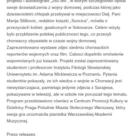
projektu i autobiografii „260 dni”, w którym szczególowo opisal
swoje doswiadczenia z wojny domowej, podczas której jako
dziesiecioletni chlopak przebywal w miejscowosci Dalj. Pani
Marija Sliškovic, redaktor ksiazki „Suncica“, mówila o
przezyciach kobiet, gwalconych w Vukovarze. Celem wizyty
bylo przyblizenie polskiej publicznosci tego, co przezyli
chorwaccy obywatele w czasie wojny domowej.
Zaprezentowano wystawe zdjec siedmiu chorwackich
reporterów wojennych oraz film. Calosci dopelnilo omówienie
wspomnianych juz ksiazek. Projekt zostal zaprezentowany
studentom i profesorom Instytutu Filologii Slowianskiej
Uniwersytetu im. Adama Mickiewicza w Poznaniu. Pytania
studentów pokazaly, ze ich wiedza o wojnie w Chorwacji jest
niewystarczajaca, pamietaja jedynie zdjecia z Sarajewa,
pokazywane w telewizji, ale w szkole nie poruszali tego tematu.
Program przedstawiono równiez w Centrum Promocji Kultury w
Dzielnicy Praga Poludnie Miasta Stolecznego Warszawy, który
swoja gra urozmaicila pianistka Warszawskiej Akademii
Muzycznej.
Press releases