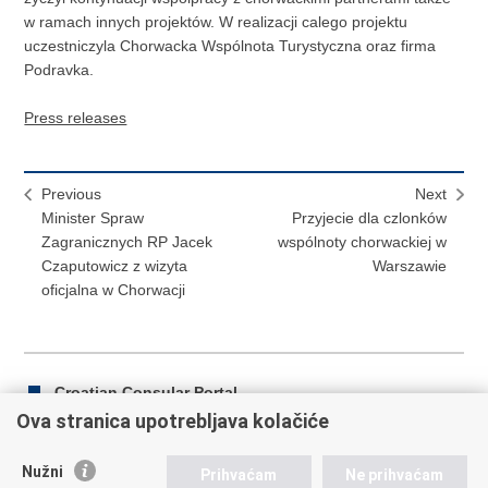
w ramach innych projektów. W realizacji calego projektu
uczestniczyla Chorwacka Wspólnota Turystyczna oraz firma
Podravka.
Press releases
Previous
Next
Minister Spraw
Przyjecie dla czlonków
Zagranicznych RP Jacek
wspólnoty chorwackiej w
Czaputowicz z wizyta
Warszawie
oficjalna w Chorwacji
Croatian Consular Portal
Ova stranica upotrebljava kolačiće
Nužni
Prihvaćam
Ne prihvaćam