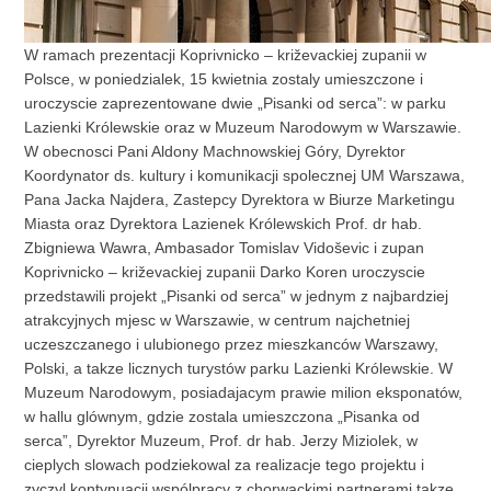
W ramach prezentacji Koprivnicko – križevackiej zupanii w
Polsce, w poniedzialek, 15 kwietnia zostaly umieszczone i
uroczyscie zaprezentowane dwie „Pisanki od serca”: w parku
Lazienki Królewskie oraz w Muzeum Narodowym w Warszawie.
W obecnosci Pani Aldony Machnowskiej Góry, Dyrektor
Koordynator ds. kultury i komunikacji spolecznej UM Warszawa,
Pana Jacka Najdera, Zastepcy Dyrektora w Biurze Marketingu
Miasta oraz Dyrektora Lazienek Królewskich Prof. dr hab.
Zbigniewa Wawra, Ambasador Tomislav Vidoševic i zupan
Koprivnicko – križevackiej zupanii Darko Koren uroczyscie
przedstawili projekt „Pisanki od serca” w jednym z najbardziej
atrakcyjnych mjesc w Warszawie, w centrum najchetniej
uczeszczanego i ulubionego przez mieszkanców Warszawy,
Polski, a takze licznych turystów parku Lazienki Królewskie. W
Muzeum Narodowym, posiadajacym prawie milion eksponatów,
w hallu glównym, gdzie zostala umieszczona „Pisanka od
serca”, Dyrektor Muzeum, Prof. dr hab. Jerzy Miziolek, w
cieplych slowach podziekowal za realizacje tego projektu i
zyczyl kontynuacji wspólpracy z chorwackimi partnerami takze