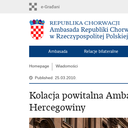
Skip
to
main
content
Ambasada
Relacje bilateralne
Homepage
Wiadomości
Published: 25.03.2010.
Kolacja powitalna Amba
Hercegowiny