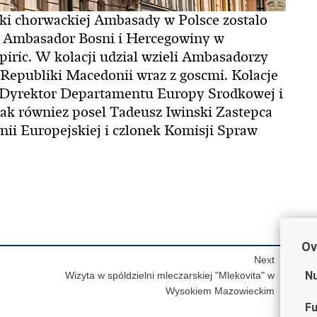
ki chorwackiej Ambasady w Polsce zostalo
a Ambasador Bosni i Hercegowiny w
špiric. W kolacji udzial wzieli Ambasadorzy
i. Republiki Macedonii wraz z goscmi. Kolacje
 Dyrektor Departamentu Europy Srodkowej i
jak równiez posel Tadeusz Iwinski Zastepca
ii Europejskiej i czlonek Komisji Spraw
Ov
Next
Nu
Wizyta w spóldzielni mleczarskiej "Mlekovita" w
Wysokiem Mazowieckim
Fu