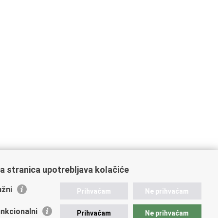
a stranica upotrebljava kolačiće
žni
Prihvaćam
Ne prihvaćam
nkcionalni
Prihvaćam
Ne prihvaćam