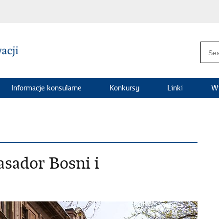
Informacje konsularne
Konkursy
Linki
Wi
sador Bosni i