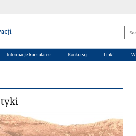
Informacje konsularne
Konkursy
Linki
Wi
tyki