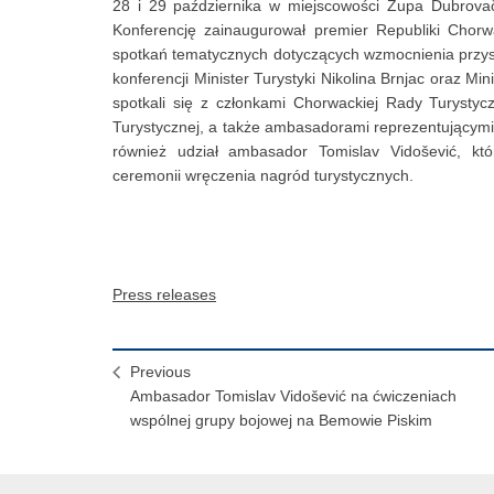
28 i 29 października w miejscowości Župa Dubrovač
Konferencję zainaugurował premier Republiki Chorwa
spotkań tematycznych dotyczących wzmocnienia przyszł
konferencji Minister Turystyki Nikolina Brnjac oraz M
spotkali się z członkami Chorwackiej Rady Turystyc
Turystycznej, a także ambasadorami reprezentującymi 
również udział ambasador Tomislav Vidošević, kt
ceremonii wręczenia nagród turystycznych.
Press releases
Previous
Ambasador Tomislav Vidošević na ćwiczeniach
wspólnej grupy bojowej na Bemowie Piskim