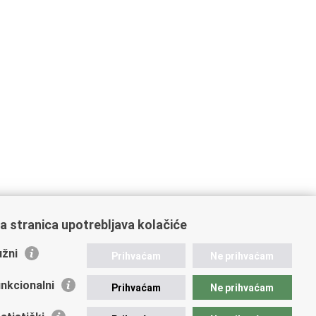
a stranica upotrebljava kolačiće
žni
Prihvaćam
Ne prihvaćam
nkcionalni
Prihvaćam
Ne prihvaćam