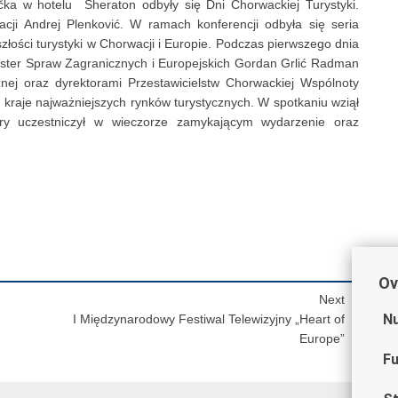
ka w hotelu Sheraton odbyły się Dni Chorwackiej Turystyki.
cji Andrej Plenković. W ramach konferencji odbyła się seria
ości turystyki w Chorwacji i Europie. Podczas pierwszego dnia
inister Spraw Zagranicznych i Europejskich Gordan Grlić Radman
znej oraz dyrektorami Przestawicielstw Chorwackiej Wspólnoty
kraje najważniejszych rynków turystycznych. W spotkaniu wziął
óry uczestniczył w wieczorze zamykającym wydarzenie oraz
Ov
Next
Nu
I Międzynarodowy Festiwal Telewizyjny „Heart of
Europe”
Fu