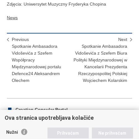
Zdjęcia: Uniwersytet Muzyczny Fryderyka Chopina
News
Previous
Next
Spotkanie Ambasadora
Spotkanie Ambasadora
Vidoševića z Szefem
Vidoševića z Szefem Biura
Współpracy
Polityki Międzynarodowej w
Międzynarodowej portalu
Kancelarii Prezydenta
Defence24 Aleksandrem
Rzeczypospolitej Polskiej
Olechem
Wojciechem Kolarskim
Croatian Consular Portal
Ova stranica upotrebljava kolačiće
Nužni
Prihvaćam
Ne prihvaćam
Print
Share
Share