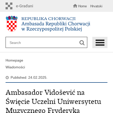
Skip
to
Home
Hrvatski
main
content
Homepage
Wiadomości
Published: 24.02.2025.
Ambasador Vidošević na
Święcie Uczelni Uniwersytetu
Muzycznego Fryderyka