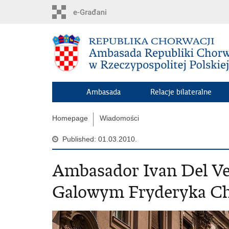
Skip
to
main
content
Ambasada
Relacje bilateralne
Homepage
Wiadomości
Published: 01.03.2010.
Ambasador Ivan Del Ve
Galowym Fryderyka C