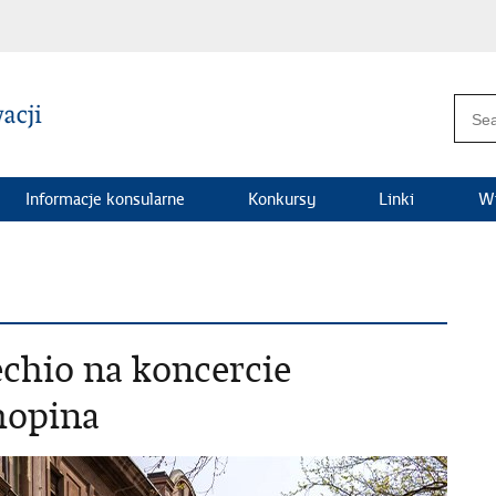
Informacje konsularne
Konkursy
Linki
Wi
chio na koncercie
hopina