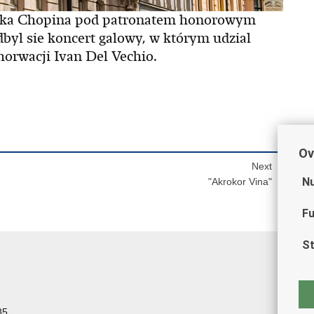
eryka Chopina pod patronatem honorowym
dbyl sie koncert galowy, w którym udzial
orwacji Ivan Del Vechio.
Ov
Next
Nu
"Akrokor Vina"
Fu
St
85