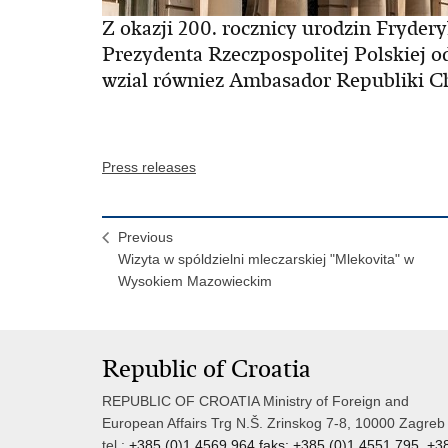
Z okazji 200. rocznicy urodzin Fryd
Prezydenta Rzeczpospolitej Polskiej o
wzial równiez Ambasador Republiki Ch
Press releases
Previous
Wizyta w spóldzielni mleczarskiej "Mlekovita" w
Wysokiem Mazowieckim
Republic of Croatia
REPUBLIC OF CROATIA Ministry of Foreign and
European Affairs Trg N.Š. Zrinskog 7-8, 10000 Zagreb
tel.:
+385 (0)1 4569 964 faks: +385 (0)1 4551 795, +3