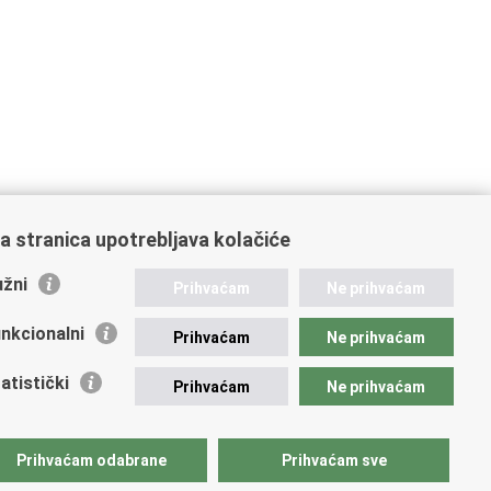
a stranica upotrebljava kolačiće
žni
Prihvaćam
Ne prihvaćam
nkcionalni
Prihvaćam
Ne prihvaćam
atistički
Prihvaćam
Ne prihvaćam
Prihvaćam odabrane
Prihvaćam sve