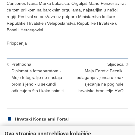
Cantiones Ivana Marka Lukacica. Orguljaš Mario Penzer svirat
ce tom prilikom na baroknim orguljama, najstarijim u našoj
regiji. Festival se održava uz potporu Ministarstva kulture
Republike Hrvatske i Veleposlanstva Republike Hrvatske u
Bosni i Hercegovini.
Priopćenja
Prethodna
Sljedeća
Diplomat s fotoaparatom -
Maja Foretic Pecnik,
Moje fotografije ne nastaju
polaganje vijenca u znak
promišljeno - u sekundi
sjecanja na poginule
odlucujem što i kako snimiti
hrvatske branitelje HVO
Hrvatski Konzularni Portal
Ova stranica upotrebljava kolačiće