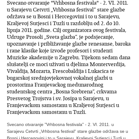
Svecano otvaranje "Vrhbosna festivala" - 2. VI. 2011.
u Sarajevu Cetvrti „Vrhbosna festival“ stare glazbe
održava se u Bosni i Hercegovini i to u Sarajevu,
Kraljevoj Sutjesci i Tuzli u razdoblju od 2. do 10.
lipnja 2011. godine. Cilj organizatora ovog festivala,
Udruge Prosoli „Sveta glazba“, je podsjecanje,
upoznavanje i približavanje glazbe renesanse, baroka
i rane klasike koje izvode profesori i studenti
Muzicke akademije u Zagrebu. Tijekom sedam dana
slušatelji ce moci uživati u djelima Monterverdija,
Vivaldija, Mozarta, Frescobaldija i Lukacica te
bugarskoj srednjovjekovnoj vokalnoj glazbi u
prostorima Franjevackog medunarodnog
studentskog centra „Bosna Srebrena“, crkvama
Presvetog Trojstva i sv. Josipa u Sarajevu, u
Franjevackom samostanu u Kraljevoj Sutjesci u
Franjevackom samostanu u Tuzli.
Svecano otvaranje "Vrhbosna festivala" - 2. VI. 2011. u
Sarajevu Cetvrti „Vrhbosna festival“ stare glazbe održava se u
Bosni i Hercegovini i to u Sarajevu, Kraljevoj Sutjesci i Tuzli u