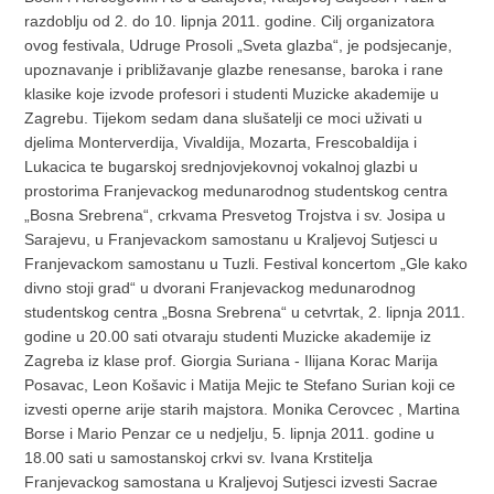
razdoblju od 2. do 10. lipnja 2011. godine. Cilj organizatora
ovog festivala, Udruge Prosoli „Sveta glazba“, je podsjecanje,
upoznavanje i približavanje glazbe renesanse, baroka i rane
klasike koje izvode profesori i studenti Muzicke akademije u
Zagrebu. Tijekom sedam dana slušatelji ce moci uživati u
djelima Monterverdija, Vivaldija, Mozarta, Frescobaldija i
Lukacica te bugarskoj srednjovjekovnoj vokalnoj glazbi u
prostorima Franjevackog medunarodnog studentskog centra
„Bosna Srebrena“, crkvama Presvetog Trojstva i sv. Josipa u
Sarajevu, u Franjevackom samostanu u Kraljevoj Sutjesci u
Franjevackom samostanu u Tuzli. Festival koncertom „Gle kako
divno stoji grad“ u dvorani Franjevackog medunarodnog
studentskog centra „Bosna Srebrena“ u cetvrtak, 2. lipnja 2011.
godine u 20.00 sati otvaraju studenti Muzicke akademije iz
Zagreba iz klase prof. Giorgia Suriana - Ilijana Korac Marija
Posavac, Leon Košavic i Matija Mejic te Stefano Surian koji ce
izvesti operne arije starih majstora. Monika Cerovcec , Martina
Borse i Mario Penzar ce u nedjelju, 5. lipnja 2011. godine u
18.00 sati u samostanskoj crkvi sv. Ivana Krstitelja
Franjevackog samostana u Kraljevoj Sutjesci izvesti Sacrae