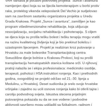
VRH Varšava je pocasni pokrovitelj projekta "Sunce i avantura"
namijenjen djeci koja su se lijecila kemoterapijom u borbi protiv
raka, proteklog vikenda veleposlanik Del Vechio je sudjelovao
sam na završnom sastanku organizatora projekta u Uredu
Grada Krakowa. Projekt „Sunce i avantura“, zamišljen je kao
program višedimenzionalne rehabilitacije, koja ukljucuje
resocijalizaciju, socijalnu rehabilitaciju i psihoterapiju. S ciljem
se djeca koja su prošla tešku bolest i tešku terapiju mogu vratiti
na razinu kvalitetnog življenja koji je bio prekinut bolešcu i
uzastopnim lijecenjem. Projekt je realiziran kroz putovanje u
Hrvatsku za male bolesnike Transplantacijskog centra
Sveucilišne djecje bolnice u Krakowu-Prokoci, koji su prošli
transplantaciju hematopatskih stanica koštane srži. U njihovoj
pratnji nalazila se i ekipa profesionalaca: medicinsko osoblje,
terapeuti, psiholozi i HSA instruktori ronjenja. Kao i prethodnih
godina, ovogodišnji se projekt održao od 21.-30. lipnja u
Medulinu, u Hrvatskoj. Deset sudionika je srelo svoje hrvatske
vršnjake i zajedno su ucili osnove ronjenja kako bi otkrili tajne i
caroliju podvodnog svijeta. Iskustva stecena prijašnjim
putovanjima pokazala su da se sve vodene i podvodne
aktivnosti savršeno mogu uskladiti sa fizikalnom, radnom i