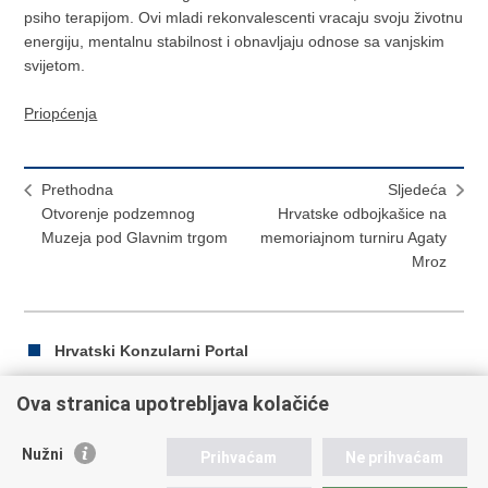
psiho terapijom. Ovi mladi rekonvalescenti vracaju svoju životnu
energiju, mentalnu stabilnost i obnavljaju odnose sa vanjskim
svijetom.
Priopćenja
Prethodna
Sljedeća
Otvorenje podzemnog
Hrvatske odbojkašice na
Muzeja pod Glavnim trgom
memoriajnom turniru Agaty
Mroz
Hrvatski Konzularni Portal
Ova stranica upotrebljava kolačiće
Ispiši
Podijeli
Podijeli
Nužni
Prihvaćam
Ne prihvaćam
stranicu
na
na