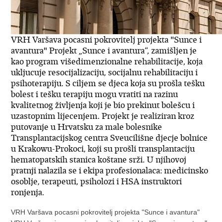
VRH Varšava pocasni pokrovitelj projekta "Sunce i
avantura" Projekt „Sunce i avantura“, zamišljen je
kao program višedimenzionalne rehabilitacije, koja
ukljucuje resocijalizaciju, socijalnu rehabilitaciju i
psihoterapiju. S ciljem se djeca koja su prošla tešku
bolest i tešku terapiju mogu vratiti na razinu
kvalitetnog življenja koji je bio prekinut bolešcu i
uzastopnim lijecenjem. Projekt je realiziran kroz
putovanje u Hrvatsku za male bolesnike
Transplantacijskog centra Sveucilišne djecje bolnice
u Krakowu-Prokoci, koji su prošli transplantaciju
hematopatskih stanica koštane srži. U njihovoj
pratnji nalazila se i ekipa profesionalaca: medicinsko
osoblje, terapeuti, psiholozi i HSA instruktori
ronjenja.
VRH Varšava pocasni pokrovitelj projekta "Sunce i avantura"