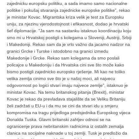
zajednicku europsku politiku, a sada imamo samo nacionalne
politike i pokušaj stvaranja zajednicke europske politike", rekao
je ministar Kovac. Migrantska kriza velik je test za Europsku
uniju, za njezinu vjerodostojnost i efikasnost, dodao je hrvatski
šef diplomacije. "Ja sam na sastanku istaknuo koordinaciju koju
smo mi u Hrvatskoj postigli s kolegama u Sloveniji, Austriji, Srbiji
i Makedoniji. Rekao sam da je vrlo važno da jacamo nadzor na
granici Grcke i Turske i istodobno na granici izmedu
Makedonije i Grcke. Rekao sam kolegama da smo poslali
policajce u Makedoniju i da Hrvatska cini sve što može kako
bismo postigli zajednicko europsko rješenje. Mi kao ne toliko
velika zemlja cinimo sve što je u našoj moci, ali najvecu
odgovornost po logici stvari imaju najvece zemlje", istaknuo je
ministar Kovac. Na temu britanskog pitanja (Brexit), ministar
Kovac je rekao da prevladava stajalište da se Veliku Britaniju
želi zadržati u EU-u i da mu se cini da stvari idu u smjeru
kompromisa na tragu prijedloga predsjednika Europskog vijeca
Donalda Tuska. Glavni britanski zahtjev odnosi se na
ogranicenje prava nebritanskim radnicima iz ostalih zemalja
clanica na socijalne naknade u toj zemlji. Tusk je predložio da