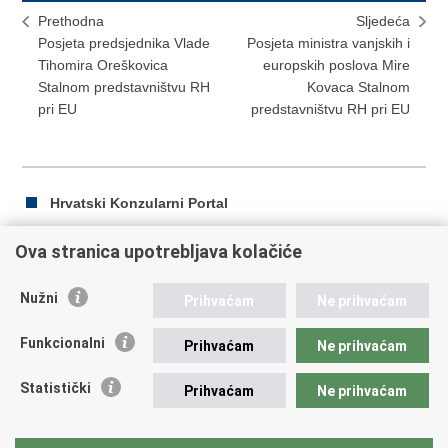
Prethodna
Sljedeća
Posjeta predsjednika Vlade
Posjeta ministra vanjskih i
Tihomira Oreškovica
europskih poslova Mire
Stalnom predstavništvu RH
Kovaca Stalnom
pri EU
predstavništvu RH pri EU
Hrvatski Konzularni Portal
Ova stranica upotrebljava kolačiće
Ispiši
Podijeli
Podijeli
Nužni
Prihvaćam
Ne prihvaćam
stranicu
na
na
Republika Hrvatska
Facebooku
Twitteru
Funkcionalni
Prihvaćam
Ne prihvaćam
Ministarstvo vanjskih i europskih poslova
Statistički
Prihvaćam
Ne prihvaćam
Trg N.Š. Zrinskog 7-8, 10000 Zagreb
tel.:
+385 (0)1 4569 964
fax: +385 (0)1 4551 795, +385 (0)1 4920 149