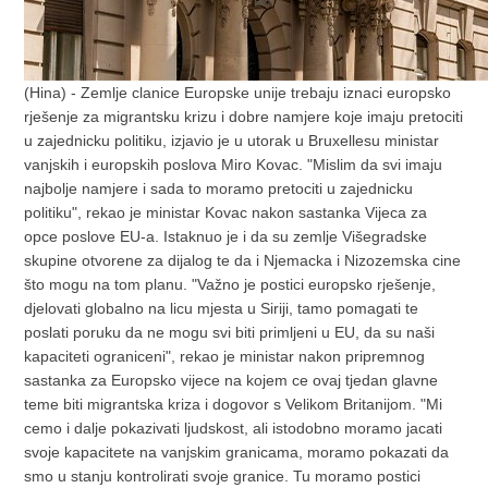
(Hina) - Zemlje clanice Europske unije trebaju iznaci europsko
rješenje za migrantsku krizu i dobre namjere koje imaju pretociti
u zajednicku politiku, izjavio je u utorak u Bruxellesu ministar
vanjskih i europskih poslova Miro Kovac. "Mislim da svi imaju
najbolje namjere i sada to moramo pretociti u zajednicku
politiku", rekao je ministar Kovac nakon sastanka Vijeca za
opce poslove EU-a. Istaknuo je i da su zemlje Višegradske
skupine otvorene za dijalog te da i Njemacka i Nizozemska cine
što mogu na tom planu. "Važno je postici europsko rješenje,
djelovati globalno na licu mjesta u Siriji, tamo pomagati te
poslati poruku da ne mogu svi biti primljeni u EU, da su naši
kapaciteti ograniceni", rekao je ministar nakon pripremnog
sastanka za Europsko vijece na kojem ce ovaj tjedan glavne
teme biti migrantska kriza i dogovor s Velikom Britanijom. "Mi
cemo i dalje pokazivati ljudskost, ali istodobno moramo jacati
svoje kapacitete na vanjskim granicama, moramo pokazati da
smo u stanju kontrolirati svoje granice. Tu moramo postici