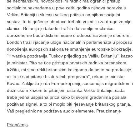
se nebritanskim, novopridošlim radnicima ogranici pristup
socijalnim naknadama u prve cetiri godina njihova boravka u
Velikoj Britaniji u slucaju velikog pritiska na njihov socijalni
sustav. To bi rješenje ubuduce trebalo vrijediti i za druge zemlje
clanice. Britanija je takoder tražila da zemlje neclanice
eurozone ne budu diskriminirane u odnosu na zemlje s eurom.
London traži i jacanje uloge nacionalnih parlamenata u procesu
donošenja europskih zakona te smanjenje europske birokracije.
"Hrvatska pozdravlja Tuskov prijedlog za Veliku Britaniju", kazao
je ministar. "što se tice pristupa hrvatskih radnika britanskom
tržištu, mi smo rekli britanskim kolegama da se to ne produljuje,
ali to je sad pitanje bilateralnih pregovora", rekao je ministar
Kovac. Zakljucio je da Europskoj uniji, suocenoj s migrantskom i
dužnickom krizom te pitanjem ostanka Velike Britanije, sada
treba jedna uspješna prica kako bi svojim gradanima poslala
pozitivan signal, a to bi moglo biti rješavanje britanskog pitanja.
Vaš preglednik ne podržava audio elemente. Preuzimanje
Priopćenja