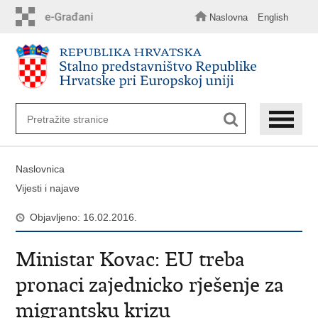
Preskoči
na
Naslovna
English
glavni
sadržaj
Naslovnica
Vijesti i najave
Objavljeno: 16.02.2016.
Ministar Kovac: EU treba
pronaci zajednicko rješenje za
migrantsku krizu