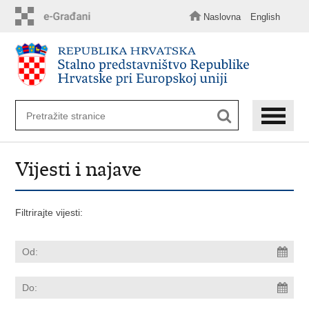
Preskoči
na
Naslovna
English
glavni
sadržaj
Vijesti i najave
Filtrirajte vijesti: