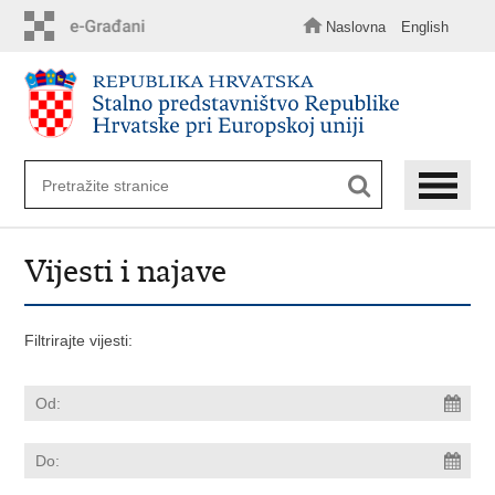
Preskoči
na
Naslovna
English
glavni
sadržaj
Vijesti i najave
Filtrirajte vijesti: