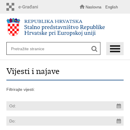
Preskoči
na
Naslovna
English
glavni
sadržaj
Vijesti i najave
Filtrirajte vijesti: