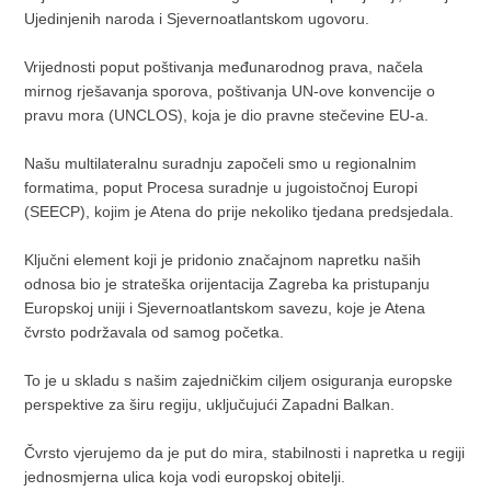
Ujedinjenih naroda i Sjevernoatlantskom ugovoru.
Vrijednosti poput poštivanja međunarodnog prava, načela
mirnog rješavanja sporova, poštivanja UN-ove konvencije o
pravu mora (UNCLOS), koja je dio pravne stečevine EU-a.
Našu multilateralnu suradnju započeli smo u regionalnim
formatima, poput Procesa suradnje u jugoistočnoj Europi
(SEECP), kojim je Atena do prije nekoliko tjedana predsjedala.
Ključni element koji je pridonio značajnom napretku naših
odnosa bio je strateška orijentacija Zagreba ka pristupanju
Europskoj uniji i Sjevernoatlantskom savezu, koje je Atena
čvrsto podržavala od samog početka.
To je u skladu s našim zajedničkim ciljem osiguranja europske
perspektive za širu regiju, uključujući Zapadni Balkan.
Čvrsto vjerujemo da je put do mira, stabilnosti i napretka u regiji
jednosmjerna ulica koja vodi europskoj obitelji.