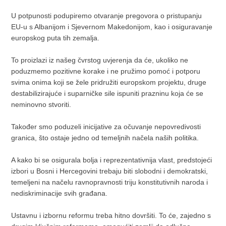
U potpunosti podupiremo otvaranje pregovora o pristupanju
EU-u s Albanijom i Sjevernom Makedonijom, kao i osiguravanje
europskog puta tih zemalja.
To proizlazi iz našeg čvrstog uvjerenja da će, ukoliko ne
poduzmemo pozitivne korake i ne pružimo pomoć i potporu
svima onima koji se žele pridružiti europskom projektu, druge
destabilizirajuće i suparničke sile ispuniti prazninu koja će se
neminovno stvoriti.
Također smo poduzeli inicijative za očuvanje nepovredivosti
granica, što ostaje jedno od temeljnih načela naših politika.
A kako bi se osigurala bolja i reprezentativnija vlast, predstojeći
izbori u Bosni i Hercegovini trebaju biti slobodni i demokratski,
temeljeni na načelu ravnopravnosti triju konstitutivnih naroda i
nediskriminacije svih građana.
Ustavnu i izbornu reformu treba hitno dovršiti. To će, zajedno s