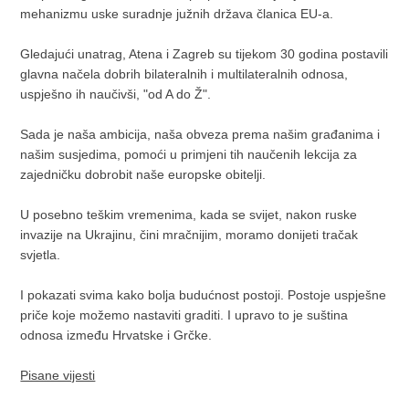
mehanizmu uske suradnje južnih država članica EU-a.
Gledajući unatrag, Atena i Zagreb su tijekom 30 godina postavili
glavna načela dobrih bilateralnih i multilateralnih odnosa,
uspješno ih naučivši, "od A do Ž".
Sada je naša ambicija, naša obveza prema našim građanima i
našim susjedima, pomoći u primjeni tih naučenih lekcija za
zajedničku dobrobit naše europske obitelji.
U posebno teškim vremenima, kada se svijet, nakon ruske
invazije na Ukrajinu, čini mračnijim, moramo donijeti tračak
svjetla.
I pokazati svima kako bolja budućnost postoji. Postoje uspješne
priče koje možemo nastaviti graditi. I upravo to je suština
odnosa između Hrvatske i Grčke.
Pisane vijesti