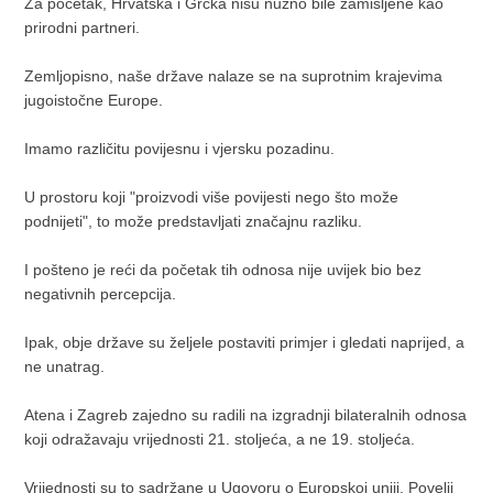
Za početak, Hrvatska i Grčka nisu nužno bile zamišljene kao
prirodni partneri.
Zemljopisno, naše države nalaze se na suprotnim krajevima
jugoistočne Europe.
Imamo različitu povijesnu i vjersku pozadinu.
U prostoru koji "proizvodi više povijesti nego što može
podnijeti", to može predstavljati značajnu razliku.
I pošteno je reći da početak tih odnosa nije uvijek bio bez
negativnih percepcija.
Ipak, obje države su željele postaviti primjer i gledati naprijed, a
ne unatrag.
Atena i Zagreb zajedno su radili na izgradnji bilateralnih odnosa
koji odražavaju vrijednosti 21. stoljeća, a ne 19. stoljeća.
Vrijednosti su to sadržane u Ugovoru o Europskoj uniji, Povelji