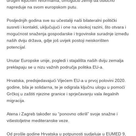
drugim ključnim reformama, omogućiti zemlji da odlučno
napreduje na svom europskom putu.
Posljednjih godina sve su učestaliji naši bilateralni politički
susreti i kontakti, uključujući i one na visokoj razini, što otvara i
mogućnost snaženja gospodarske i trgovinske suradnje između
naših dviju država, gdje još uvijek postoji neiskorišten
potencijal.
Unutar Europske unije, pogledi i stajališta naših dviju zemalja
preklapaju se u nizu važnih područja politika EU-a.
Hrvatska, predsjedavajući Vijećem EU-a u prvoj polovini 2020.
godine, bila je solidarna, te je odigrala ključnu ulogu u pomoći
Grčkoj u zaštiti njezine granice i sprječavanju vala ilegalnih
migracija.
Atena i Zagreb također su “ponovno otkrili” svoje snažne i
višestoljetne mediteranske veze.
Od prošle godine Hrvatska u potpunosti sudjeluje u EUMED 9,