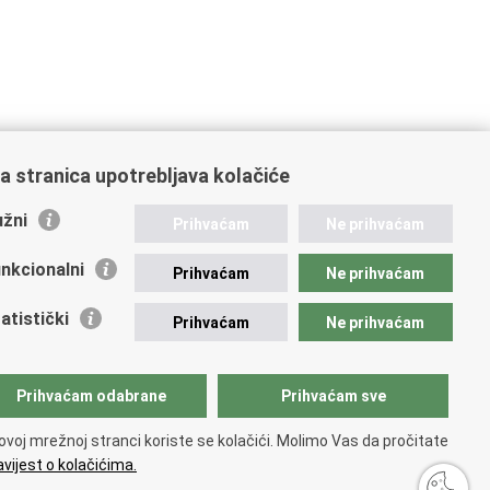
a stranica upotrebljava kolačiće
žni
Prihvaćam
Ne prihvaćam
nkcionalni
Prihvaćam
Ne prihvaćam
atistički
Prihvaćam
Ne prihvaćam
Prihvaćam odabrane
Prihvaćam sve
ovoj mrežnoj stranci koriste se kolačići. Molimo Vas da pročitate
vijest o kolačićima.