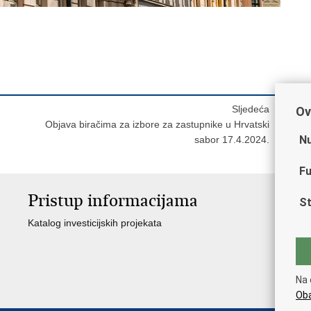
Sljedeća
Ov
n
Objava biračima za izbore za zastupnike u Hrvatski
Nu
sabor 17.4.2024.
Fu
Pristup informacijama
St
Katalog investicijskih projekata
Na 
Oba