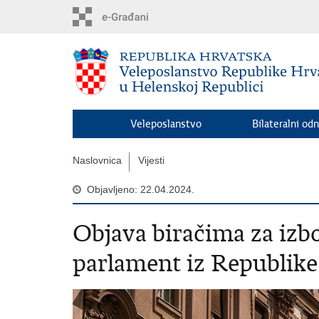
Preskoči
na
glavni
sadržaj
Veleposlanstvo
Bilateralni odn
Naslovnica
Vijesti
Objavljeno: 22.04.2024.
Objava biračima za izb
parlament iz Republike