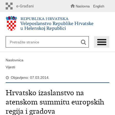
Preskoči
na
Naslovna
English
glavni
sadržaj
Naslovnica
Vijesti
Objavljeno: 07.03.2014.
Hrvatsko izaslanstvo na
atenskom summitu europskih
regija i gradova