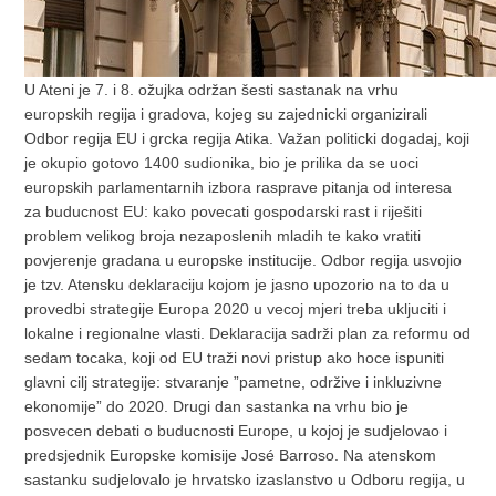
U Ateni je 7. i 8. ožujka održan šesti sastanak na vrhu
europskih regija i gradova, kojeg su zajednicki organizirali
Odbor regija EU i grcka regija Atika. Važan politicki dogadaj, koji
je okupio gotovo 1400 sudionika, bio je prilika da se uoci
europskih parlamentarnih izbora rasprave pitanja od interesa
za buducnost EU: kako povecati gospodarski rast i riješiti
problem velikog broja nezaposlenih mladih te kako vratiti
povjerenje gradana u europske institucije. Odbor regija usvojio
je tzv. Atensku deklaraciju kojom je jasno upozorio na to da u
provedbi strategije Europa 2020 u vecoj mjeri treba ukljuciti i
lokalne i regionalne vlasti. Deklaracija sadrži plan za reformu od
sedam tocaka, koji od EU traži novi pristup ako hoce ispuniti
glavni cilj strategije: stvaranje ”pametne, održive i inkluzivne
ekonomije” do 2020. Drugi dan sastanka na vrhu bio je
posvecen debati o buducnosti Europe, u kojoj je sudjelovao i
predsjednik Europske komisije José Barroso. Na atenskom
sastanku sudjelovalo je hrvatsko izaslanstvo u Odboru regija, u