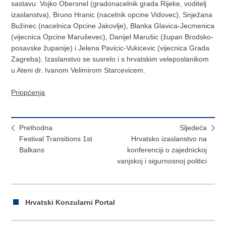
sastavu: Vojko Obersnel (gradonacelnik grada Rijeke, voditelj
izaslanstva), Bruno Hranic (nacelnik opcine Vidovec), Snježana
Bužinec (nacelnica Opcine Jakovlje), Blanka Glavica-Jecmenica
(vijecnica Opcine Maruševec), Danijel Marušic (župan Brodsko-
posavske županije) i Jelena Pavicic-Vukicevic (vijecnica Grada
Zagreba). Izaslanstvo se susrelo i s hrvatskim veleposlanikom
u Ateni dr. Ivanom Velimirom Starcevicem.
Priopćenja
Prethodna
Sljedeća
Festival Transitions 1st
Hrvatsko izaslanstvo na
Balkans
konferenciji o zajednickoj
vanjskoj i sigurnosnoj politici
Hrvatski Konzularni Portal