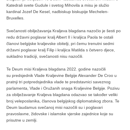
Katedrali svete Gudule i svetog Mihovila a misu je služio
kardinal Jozef De Kesel, nadbiskup biskupije Mechelen-
Bruxelles.
Svečanosti obilježavanja Kraljeva blagdana nazočio je šesti po
redu državni poglavar kralj Albert II i kraljica Paola te ostali
članovi belgijske kraljevske obitelji, pri čemu trenutni sedmi
državni poglavar kralj Filip i kraljica Matilda s četvero djece,
sukladno tradiciji, svečanosti nisu nazočili.
Te Deum misi Kraljeva blagdana 2022. godine nazočili
su predsjednik Vlade Kraljevine Belgije Alexander De Croo u
pratnji tri potpredsjednika vlade te predstavnici saveznog
parlamenta, Vlade i Oružanih snaga Kraljevine Belgije. Pozivu
za obilježavanje Kraljeva blagdana odazvao se također veliki
broj veleposlanika, članova belgijskog diplomatskog zbora. Te
Deum laudamus svečanoj misi nazočili su i poglavari
pravoslavne, židovske i islamske vjerske zajednice koje su
prisutne u zemlji.