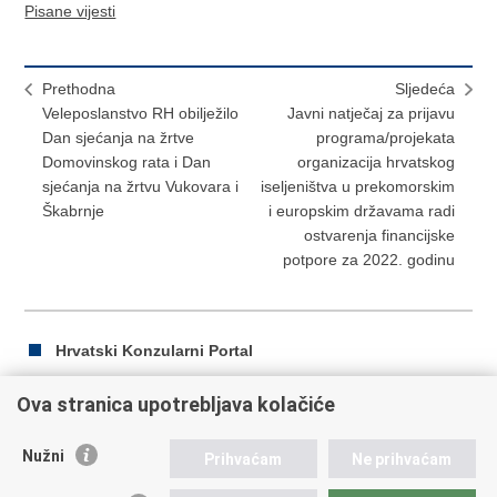
Pisane vijesti
Prethodna
Sljedeća
Veleposlanstvo RH obilježilo
Javni natječaj za prijavu
Dan sjećanja na žrtve
programa/projekata
Domovinskog rata i Dan
organizacija hrvatskog
sjećanja na žrtvu Vukovara i
iseljeništva u prekomorskim
Škabrnje
i europskim državama radi
ostvarenja financijske
potpore za 2022. godinu
Hrvatski Konzularni Portal
Ova stranica upotrebljava kolačiće
Ispiši
Podijeli
Podijeli
Nužni
Prihvaćam
Ne prihvaćam
stranicu
na
na