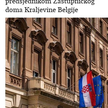
predsjednikom Zastupnickog
doma Kraljevine Belgije