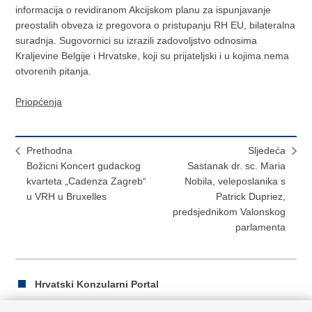
informacija o revidiranom Akcijskom planu za ispunjavanje
preostalih obveza iz pregovora o pristupanju RH EU, bilateralna
suradnja. Sugovornici su izrazili zadovoljstvo odnosima
Kraljevine Belgije i Hrvatske, koji su prijateljski i u kojima nema
otvorenih pitanja.
Priopćenja
Prethodna
Sljedeća
Božicni Koncert gudackog
Sastanak dr. sc. Maria
kvarteta „Cadenza Zagreb“
Nobila, veleposlanika s
u VRH u Bruxelles
Patrick Dupriez,
predsjednikom Valonskog
parlamenta
Hrvatski Konzularni Portal