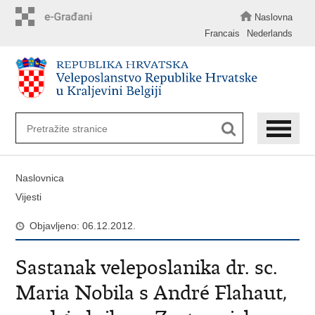
Preskoči
na
Naslovna
glavni
Francais
Nederlands
sadržaj
Naslovnica
Vijesti
Objavljeno: 06.12.2012.
Sastanak veleposlanika dr. sc.
Maria Nobila s André Flahaut,