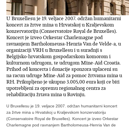
U Bruxellesu je 19. veljace 2007. održan humanitarni
koncert za žrtve mina u Hrvatskoj u Kraljevskom
konzervatoriju (Conservatoire Royal de Bruxelles).
Koncert je izveo Orkestar Charlemagne pod
ravnanjem Bartholomeusa-Henria Van de Velde-a, u
organizaciji VRH u Bruxellesu i u suradnji s
Belgijsko-hrvatskom gospodarskom komorom i
kulturnom udrugom, te udrugom Mine-Aid Croatia.
Prihod od koncerta i donacije sponzora uplaceni su
na racun udruge Mine-Aid za pomoc žrtvama mina u
RH. Prikupljeno je ukupno 3.005,00 eura koji ce biti
upotrebljeni za opremu regionalnog centra za
rehabilitaciju žrtava mina u Rovinju.
U Bruxellesu je 19. veljace 2007. održan humanitarni koncert
za žrtve mina u Hrvatskoj u Kraljevskom konzervatoriju
(Conservatoire Royal de Bruxelles). Koncert je izveo Orkestar
Charlemagne pod ravnanjem Bartholomeusa-Henria Van de