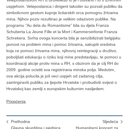
Veleposlanstvom RH u Bruxellesu to je i ostvario i to s iznimnim
uspjehom. Veleposlanica i dirigent takoder su pozvali publiku da
simbolicnom gestom kupnje licitarskih srca pomognu žrtvama
mina. Njihov poziv rezultirao je velikim odazivom publike. Na
programu “Au dela du Romantisme” bila su djela Franza
Schuberta La Jeune Fille et la Mort i Kammersinfonie Franza
Schrekera. Svrha ovoga koncerta bila je senzibilizirati belgijsku
javnost na problem mina i pomoc žrtvama, sakupiti sredstva
koja ce pomoci žrtvama mina, njihovoj reintegraciji u društvo,
poboljšati edukaciju o riziku koji mine predstavljaju, te pomoci u
koordinaciji akcije protiv mina u RH, s obzirom da je cilj RH do
2009. godine ocistiti sva registrirana minska polja. Medutim,
ova akcija polucila je još veci uspjeh od zadanog cilja,
zaintrigiravši publiku za ljepote Hrvatske i probudivši svijest o
Hrvatskoj kao zemlji s europskim kulturnim nasljedem.
Priopćenja
Prethodna
Sljedeća
Glavna skupština i sjednica
Humanitarni koncert za