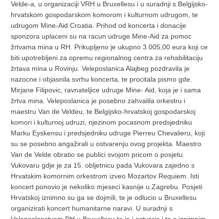
Velde-a, u organizaciji VRH u Bruxellesu i u suradnji s Belgijsko-
hrvatskom gospodarskom komorom i kulturnom udrugom, te
udrugom Mine-Aid Croatia. Prihod od koncerta i donacije
sponzora uplaceni su na racun udruge Mine-Aid za pomoc
žrtvama mina u RH. Prikupljeno je ukupno 3.005,00 eura koji ce
biti upotrebljeni za opremu regionalnog centra za rehabilitaciju
žrtava mina u Rovinju. Veleposlanica Alajbeg pozdravila je
nazocne i objasnila svrhu koncerta, te procitala pismo gde.
Mirjane Filipovic, ravnateljice udruge Mine- Aid, koja je i sama
žrtva mina. Veleposlanica je posebno zahvalila orkestru i
maestru Van de Veldeu, te Belgijsko-hrvatskoj gospodarskoj
komori i kulturnoj udruzi, njezinom pocasnom predsjedniku
Marku Eyskensu i predsjedniku udruge Pierreu Chevalieru, koji
su se posebno angažirali u ostvarenju ovog projekta. Maestro
Van de Velde obratio se publici svojom pricom o posjetu
Vukovaru gdje je za 15. obljetnicu pada Vukovara zajedno s
Hrvatskim komornim orkestrom izveo Mozartov Requiem. Isti
koncert ponovio je nekoliko mjeseci kasnije u Zagrebu. Posjeti
Hrvatskoj iznimno su ga se dojmili, te je odlucio u Bruxellesu
organizirati koncert humanitarne naravi. U suradnji s