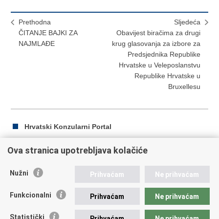
Prethodna
Sljedeća
ČITANJE BAJKI ZA
Obavijest biračima za drugi
NAJMLAĐE
krug glasovanja za izbore za
Predsjednika Republike
Hrvatske u Veleposlanstvu
Republike Hrvatske u
Bruxellesu
Hrvatski Konzularni Portal
Ova stranica upotrebljava kolačiće
Ispiši
Podijeli
Podijeli
Nužni
Prihvaćam
Ne prihvaćam
stranicu
na
na
Republika Hrvatska
Facebooku
Twitteru
Funkcionalni
Prihvaćam
Ne prihvaćam
Ministarstvo vanjskih i europskih poslova
Statistički
Prihvaćam
Ne prihvaćam