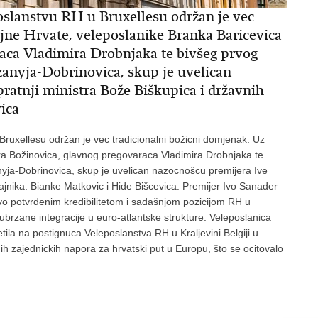
poslanstvu RH u Bruxellesu održan je vec
ojne Hrvate, veleposlanike Branka Baricevica
aca Vladimira Drobnjaka te bivšeg prvog
anyja-Dobrinovica, skup je uvelican
ratnji ministra Bože Biškupica i državnih
ica
Bruxellesu održan je vec tradicionalni božicni domjenak. Uz
ra Božinovica, glavnog pregovaraca Vladimira Drobnjaka te
yja-Dobrinovica, skup je uvelican nazocnošcu premijera Ive
tajnika: Bianke Matkovic i Hide Bišcevica. Premijer Ivo Sanader
stvo potvrdenim kredibilitetom i sadašnjom pozicijom RH u
brzane integracije u euro-atlantske strukture. Veleposlanica
la na postignuca Veleposlanstva RH u Kraljevini Belgiji u
nih zajednickih napora za hrvatski put u Europu, što se ocitovalo