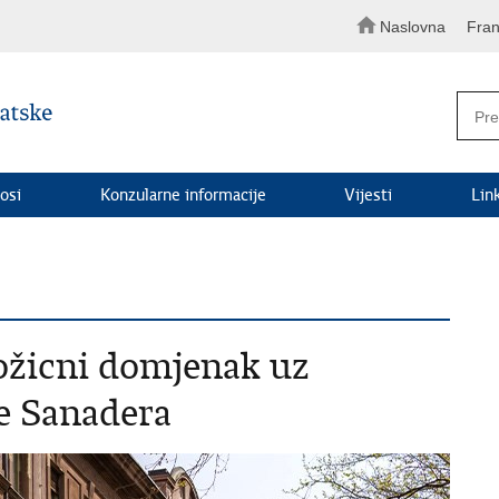
Naslovna
Fran
osi
Konzularne informacije
Vijesti
Lin
ožicni domjenak uz
e Sanadera