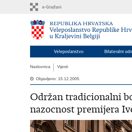
Preskoči
na
glavni
sadržaj
Veleposlanstvo
Bilateralni odn
Naslovnica
Vijesti
Objavljeno: 15.12.2005.
Održan tradicionalni b
nazocnost premijera Iv