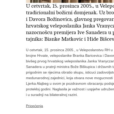
U cetvrtak, 15. prosinca 2005., u Vele
tradicionalni božicni domjenak. Uz br
i Davora Božinovica, glavnog pregovar
hrvatskog veleposlanika Janka Vranycz
nazocnošcu premijera Ive Sanadera u p
tajnika: Bianke Matkovic i Hide Bišcev
U cetvrtak, 15. prosinca 2005., u Veleposlanstvu RH u 
brojne Hrvate, veleposlanike Branka Baricevica i Davo
bivšeg prvog hrvatskog veleposlanika Janka Vranyczan
Sanadera u pratnji ministra Bože Biškupica i državnih 
prigodnim se rijecima obratio skupu, isticuci zadovolj
medunarodnoj zajednici, koja otvara nove mogucnosti u
Ljerka Alajbeg u svom je pozdravnom obracanju podsjeti
protekloj godini. Naglasila je važnost i uspjehe udruže
i u suradnji na bilateralnoj razini.
Priopćenja