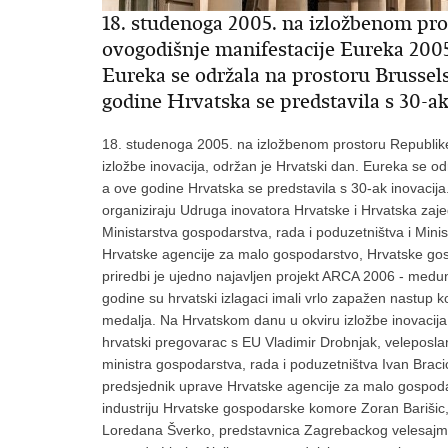
18. studenoga 2005. na izložbenom pr
ovogodišnje manifestacije Eureka 2005 
Eureka se održala na prostoru Brussels
godine Hrvatska se predstavila s 30-ak
18. studenoga 2005. na izložbenom prostoru Republike
izložbe inovacija, održan je Hrvatski dan. Eureka se o
a ove godine Hrvatska se predstavila s 30-ak inovacija.
organiziraju Udruga inovatora Hrvatske i Hrvatska zaje
Ministarstva gospodarstva, rada i poduzetništva i Minis
Hrvatske agencije za malo gospodarstvo, Hrvatske gos
priredbi je ujedno najavljen projekt ARCA 2006 - medun
godine su hrvatski izlagaci imali vrlo zapažen nastup ko
medalja. Na Hrvatskom danu u okviru izložbe inovacija 
hrvatski pregovarac s EU Vladimir Drobnjak, veleposla
ministra gospodarstva, rada i poduzetništva Ivan Bracic
predsjednik uprave Hrvatske agencije za malo gospoda
industriju Hrvatske gospodarske komore Zoran Barišic,
Loredana Šverko, predstavnica Zagrebackog velesajma