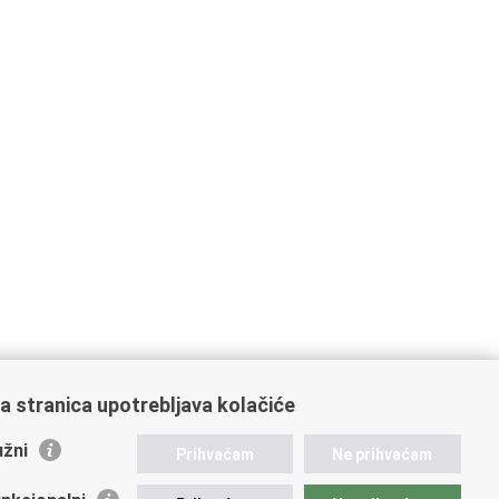
a stranica upotrebljava kolačiće
žni
Prihvaćam
Ne prihvaćam