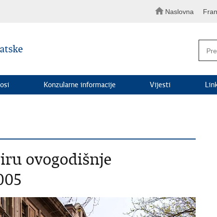
Naslovna
Fran
osi
Konzularne informacije
Vijesti
Lin
iru ovogodišnje
005