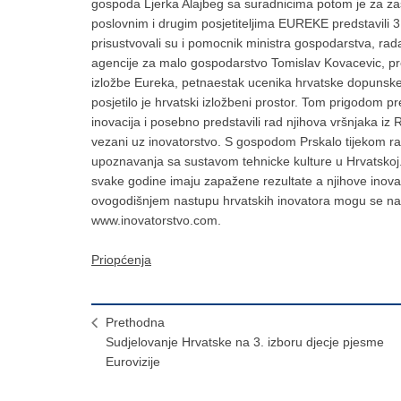
gospoda Ljerka Alajbeg sa suradnicima potom je za zastu
poslovnim i drugim posjetiteljima EUREKE predstavili 31
prisustvovali su i pomocnik ministra gospodarstva, rad
agencije za malo gospodarstvo Tomislav Kovacevic, p
izložbe Eureka, petnaestak ucenika hrvatske dopunske šk
posjetilo je hrvatski izložbeni prostor. Tom prigodom 
inovacija i posebno predstavili rad njihova vršnjaka iz 
vezani uz inovatorstvo. S gospodom Prskalo tijekom raz
upoznavanja sa sustavom tehnicke kulture u Hrvatskoj. H
svake godine imaju zapažene rezultate a njihove inovac
ovogodišnjem nastupu hrvatskih inovatora mogu se naci
www.inovatorstvo.com.
Priopćenja
Prethodna
Sudjelovanje Hrvatske na 3. izboru djecje pjesme
Eurovizije