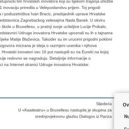
pnicki tim hrvatskih inovatora koji su tijekom trajanja izložbe
 inovaciju priredila u Veleposlanstvu prijem. Toj prigodi
a i poduzetništva Ivan Bracic, predsjednik uprave Hrvatske
redstavnica Zagrebackog velesajma Nada Banek. U okviru
ole u Bruxellesu, u pratnji svoje uciteljice Lucije Prskalo,
predstavnici Udruge inovatora Hrvatske upoznali su ih s tajnama
Rijeke Matije Blaževica. Takoder su im uruceni prigodni pokloni
govora inicirana je ideja o razmjeni ucenika i njihova
rvatski inovatori vec 16 put nastupili su na Eureki na kojoj
ije redovno se nagraduju. Detaljnije informacije o
 na Internet stranici Udruge inovatora Hrvatske:
Sljedeća
Ov
U «Kaaiteatru» u Bruxellesu nastupila je skupina za
Nu
srednjovjekovnu glazbu Dialogos iz Pariza