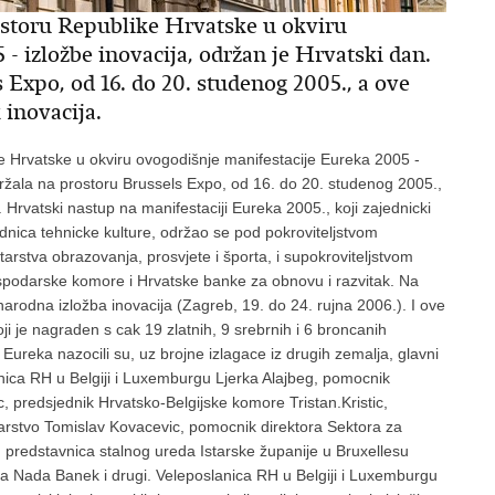
ostoru Republike Hrvatske u okviru
- izložbe inovacija, održan je Hrvatski dan.
 Expo, od 16. do 20. studenog 2005., a ove
 inovacija.
 Hrvatske u okviru ovogodišnje manifestacije Eureka 2005 -
držala na prostoru Brussels Expo, od 16. do 20. studenog 2005.,
 Hrvatski nastup na manifestaciji Eureka 2005., koji zajednicki
dnica tehnicke kulture, održao se pod pokroviteljstvom
tarstva obrazovanja, prosvjete i športa, i supokroviteljstvom
podarske komore i Hrvatske banke za obnovu i razvitak. Na
arodna izložba inovacija (Zagreb, 19. do 24. rujna 2006.). I ove
ji je nagraden s cak 19 zlatnih, 9 srebrnih i 6 broncanih
Eureka nazocili su, uz brojne izlagace iz drugih zemalja, glavni
nica RH u Belgiji i Luxemburgu Ljerka Alajbeg, pomocnik
, predsjednik Hrvatsko-Belgijske komore Tristan.Kristic,
rstvo Tomislav Kovacevic, pomocnik direktora Sektora za
 predstavnica stalnog ureda Istarske županije u Bruxellesu
 Nada Banek i drugi. Veleposlanica RH u Belgiji i Luxemburgu