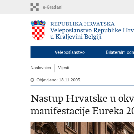
Preskoči
na
glavni
sadržaj
Veleposlanstvo
Bilateralni odn
Naslovnica
Vijesti
Objavljeno: 18.11.2005.
Nastup Hrvatske u okv
manifestacije Eureka 2