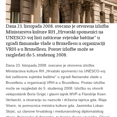
Dana 23. listopada 2008. svecano je otvorena izložba
Ministarstva kulture RH „Hrvatski spomenici na
UNESCO-voj listi zašticene svjetske baštine“ u
zgradi flamanske vlade u Bruxellesu u organizaciji
VRH-a u Bruxellesu. Postav izložbe može se
razgledati do 5. studenog 2008.
Dana 23. listopada 2008. svecano je otvorena izložba
Ministarstva kulture RH „Hrvatski spomenici na UNESCO-voj
listi zašticene svjetske baštine“ u zgradi flamanske vlade u
Bruxellesu u organizaciji VRH-a u Bruxellesu. Postav izložbe
može se razgledati do 5. studenog 2008. Izložbu su otvorili
veleposlanik Boris Grigic i glavni tajnik MVP-a Flandrije Koen
Verlaeckt, a otvaranju su nazocile i državna tajnica gda. Maja
Vrtaric, te pomocnica ministra kulture gda. Jasminka Lokas-
Strpic, uz clanove hrvatskog i medunarodnog diplomatskog