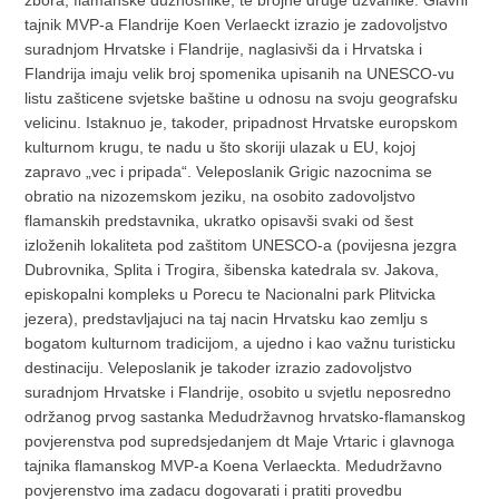
zbora, flamanske dužnosnike, te brojne druge uzvanike. Glavni
tajnik MVP-a Flandrije Koen Verlaeckt izrazio je zadovoljstvo
suradnjom Hrvatske i Flandrije, naglasivši da i Hrvatska i
Flandrija imaju velik broj spomenika upisanih na UNESCO-vu
listu zašticene svjetske baštine u odnosu na svoju geografsku
velicinu. Istaknuo je, takoder, pripadnost Hrvatske europskom
kulturnom krugu, te nadu u što skoriji ulazak u EU, kojoj
zapravo „vec i pripada“. Veleposlanik Grigic nazocnima se
obratio na nizozemskom jeziku, na osobito zadovoljstvo
flamanskih predstavnika, ukratko opisavši svaki od šest
izloženih lokaliteta pod zaštitom UNESCO-a (povijesna jezgra
Dubrovnika, Splita i Trogira, šibenska katedrala sv. Jakova,
episkopalni kompleks u Porecu te Nacionalni park Plitvicka
jezera), predstavljajuci na taj nacin Hrvatsku kao zemlju s
bogatom kulturnom tradicijom, a ujedno i kao važnu turisticku
destinaciju. Veleposlanik je takoder izrazio zadovoljstvo
suradnjom Hrvatske i Flandrije, osobito u svjetlu neposredno
održanog prvog sastanka Medudržavnog hrvatsko-flamanskog
povjerenstva pod supredsjedanjem dt Maje Vrtaric i glavnoga
tajnika flamanskog MVP-a Koena Verlaeckta. Medudržavno
povjerenstvo ima zadacu dogovarati i pratiti provedbu