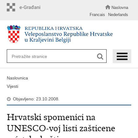
Preskoči
na
Naslovna
glavni
Francais
Nederlands
sadržaj
Naslovnica
Vijesti
Objavljeno: 23.10.2008.
Hrvatski spomenici na
UNESCO-voj listi zašticene