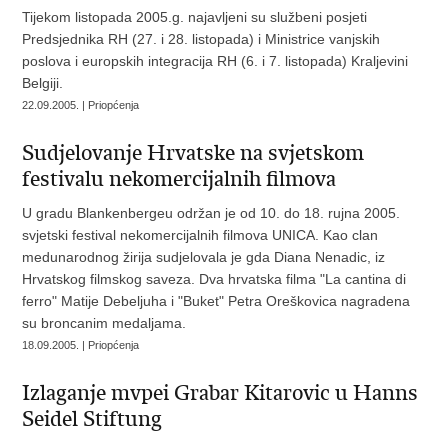
Tijekom listopada 2005.g. najavljeni su službeni posjeti
Predsjednika RH (27. i 28. listopada) i Ministrice vanjskih
poslova i europskih integracija RH (6. i 7. listopada) Kraljevini
Belgiji.
22.09.2005. | Priopćenja
Sudjelovanje Hrvatske na svjetskom
festivalu nekomercijalnih filmova
U gradu Blankenbergeu održan je od 10. do 18. rujna 2005.
svjetski festival nekomercijalnih filmova UNICA. Kao clan
medunarodnog žirija sudjelovala je gda Diana Nenadic, iz
Hrvatskog filmskog saveza. Dva hrvatska filma "La cantina di
ferro" Matije Debeljuha i "Buket" Petra Oreškovica nagradena
su broncanim medaljama.
18.09.2005. | Priopćenja
Izlaganje mvpei Grabar Kitarovic u Hanns
Seidel Stiftung