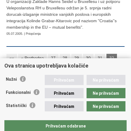
U organizaciji Zaklade Hanns Seidel u Bruxellesu i uz potporu
Veleposlanstva RH u Bruxellesu održan je 5. srpnja radni
dorucak-izlaganje ministrice vanjskih poslova i europskih
integracija Kolinde Grabar-Kitarovic pod nazivom "Croatia''s
membership in the EU – mutual benefits".
05.07.2005. | Priopćenja
««
« Prethodna
27
28
29
30
31
32
Ova stranica upotrebljava kolačiće
33
34
35
36
Sljedeća »
»»
Nužni
Prihvaćam
Ne prihvaćam
Republika Hrvatska
Funkcionalni
Prihvaćam
Ne prihvaćam
Ministarstvo vanjskih i europskih poslova
Statistički
Prihvaćam
Ne prihvaćam
Trg N.Š. Zrinskog 7-8, 10000 Zagreb
tel.:
+385 (0)1 4569 964
fax: +385 (0)1 4551 795, +385 (0)1 4920 149
Prihvaćam odabrane
E-adresa:
ministarstvo@mvep.hr