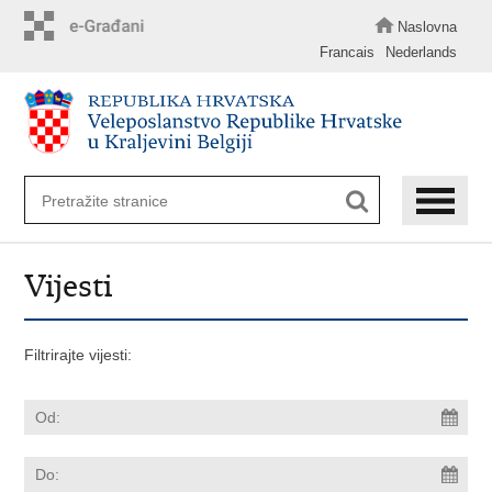
Preskoči
na
Naslovna
glavni
Francais
Nederlands
sadržaj
Vijesti
Filtrirajte vijesti: