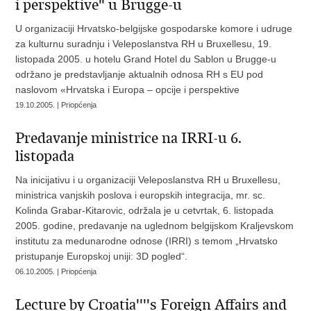
i perspektive" u Brugge-u
U organizaciji Hrvatsko-belgijske gospodarske komore i udruge
za kulturnu suradnju i Veleposlanstva RH u Bruxellesu, 19.
listopada 2005. u hotelu Grand Hotel du Sablon u Brugge-u
održano je predstavljanje aktualnih odnosa RH s EU pod
naslovom «Hrvatska i Europa – opcije i perspektive
19.10.2005. | Priopćenja
Predavanje ministrice na IRRI-u 6.
listopada
Na inicijativu i u organizaciji Veleposlanstva RH u Bruxellesu,
ministrica vanjskih poslova i europskih integracija, mr. sc.
Kolinda Grabar-Kitarovic, održala je u cetvrtak, 6. listopada
2005. godine, predavanje na uglednom belgijskom Kraljevskom
institutu za medunarodne odnose (IRRI) s temom „Hrvatsko
pristupanje Europskoj uniji: 3D pogled“.
06.10.2005. | Priopćenja
Lecture by Croatia''''s Foreign Affairs and