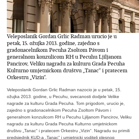
Veleposlanik Gordan Grlic Radman urucio je u
petak, 15. ožujka 2013. godine, zajedno s
gradonacelnikom Pecuha Zsoltom Pávom i
generalnom konzulicom RH u Pecuhu Ljiljanom
Pancirov, Veliku nagradu za kulturu Grada Pecuha
Kulturno umjetnickom društvu „Tanac“ i pratecem
Orkestru „Vizin“.
Veleposlanik Gordan Grlic Radman nazocio je u petak, 15.
ožujka 2013. godine, u Pecuhu, svecanosti dodjele Velike
nagrade za kulturu Grada Pecuha. Tom prigodom, urucio je,
zajedno s gradonacelnikom Pecuha Zsoltom Pávom i
generalnom konzulicom RH u Pecuhu Ljiljanom Pancirov, Veliku
nagradu za kulturu Grada Pecuha Kulturno umjetnickom
društvu „Tanac“ i pratecem Orkestru „Vizin“. Nagradu su primili
predsjednik KUD-a „Tanac“ i umjetnicki voditelj plesnog