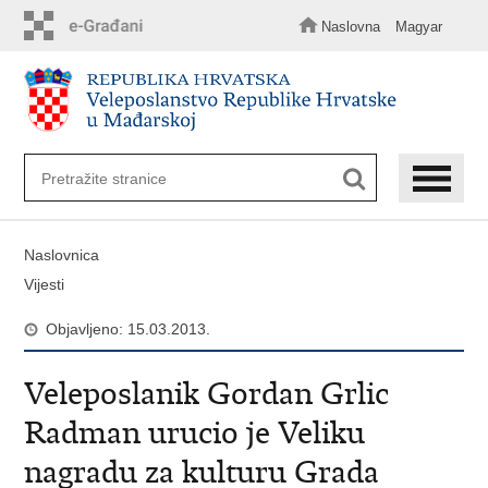
Preskoči
na
Naslovna
Magyar
glavni
sadržaj
Naslovnica
Vijesti
Objavljeno: 15.03.2013.
Veleposlanik Gordan Grlic
Radman urucio je Veliku
nagradu za kulturu Grada