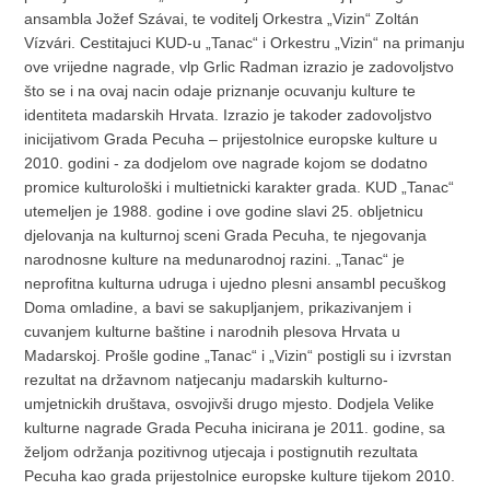
ansambla Jožef Szávai, te voditelj Orkestra „Vizin“ Zoltán
Vízvári. Cestitajuci KUD-u „Tanac“ i Orkestru „Vizin“ na primanju
ove vrijedne nagrade, vlp Grlic Radman izrazio je zadovoljstvo
što se i na ovaj nacin odaje priznanje ocuvanju kulture te
identiteta madarskih Hrvata. Izrazio je takoder zadovoljstvo
inicijativom Grada Pecuha – prijestolnice europske kulture u
2010. godini - za dodjelom ove nagrade kojom se dodatno
promice kulturološki i multietnicki karakter grada. KUD „Tanac“
utemeljen je 1988. godine i ove godine slavi 25. obljetnicu
djelovanja na kulturnoj sceni Grada Pecuha, te njegovanja
narodnosne kulture na medunarodnoj razini. „Tanac“ je
neprofitna kulturna udruga i ujedno plesni ansambl pecuškog
Doma omladine, a bavi se sakupljanjem, prikazivanjem i
cuvanjem kulturne baštine i narodnih plesova Hrvata u
Madarskoj. Prošle godine „Tanac“ i „Vizin“ postigli su i izvrstan
rezultat na državnom natjecanju madarskih kulturno-
umjetnickih društava, osvojivši drugo mjesto. Dodjela Velike
kulturne nagrade Grada Pecuha inicirana je 2011. godine, sa
željom održanja pozitivnog utjecaja i postignutih rezultata
Pecuha kao grada prijestolnice europske kulture tijekom 2010.