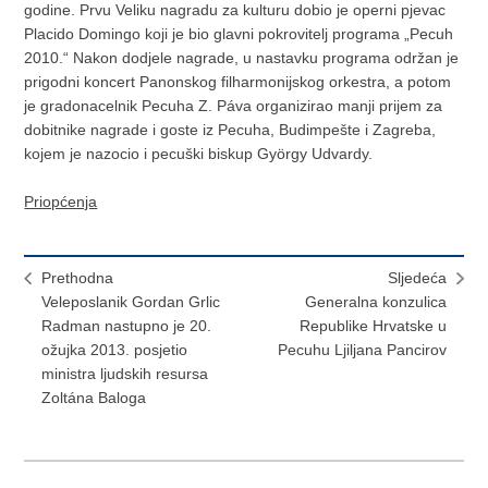
godine. Prvu Veliku nagradu za kulturu dobio je operni pjevac
Placido Domingo koji je bio glavni pokrovitelj programa „Pecuh
2010.“ Nakon dodjele nagrade, u nastavku programa održan je
prigodni koncert Panonskog filharmonijskog orkestra, a potom
je gradonacelnik Pecuha Z. Páva organizirao manji prijem za
dobitnike nagrade i goste iz Pecuha, Budimpešte i Zagreba,
kojem je nazocio i pecuški biskup György Udvardy.
Priopćenja
Prethodna
Sljedeća
Veleposlanik Gordan Grlic
Generalna konzulica
Radman nastupno je 20.
Republike Hrvatske u
ožujka 2013. posjetio
Pecuhu Ljiljana Pancirov
ministra ljudskih resursa
Zoltána Baloga