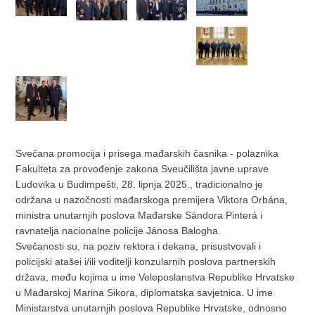
Svečana promocija i prisega mađarskih časnika - polaznika
Fakulteta za provođenje zakona Sveučilišta javne uprave
Ludovika u Budimpešti, 28. lipnja 2025., tradicionalno je
održana u nazočnosti mađarskoga premijera Viktora Orbána,
ministra unutarnjih poslova Mađarske Sándora Pinterá i
ravnatelja nacionalne policije Jánosa Balogha.
Svečanosti su, na poziv rektora i dekana, prisustvovali i
policijski atašei i/ili voditelji konzularnih poslova partnerskih
država, među kojima u ime Veleposlanstva Republike Hrvatske
u Mađarskoj Marina Sikora, diplomatska savjetnica. U ime
Ministarstva unutarnjih poslova Republike Hrvatske, odnosno