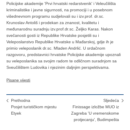
Policijske akademije 'Prvi hrvatski redarstvenik' i Veleučilišta
kriminalistike i javne sigurnosti, na promociji i u posebnom
višednevnom programu sudjelovali su i izv.prof. dr.sc.
Krunoslav Antoliš i prodekan za znanost, kvalitetu i
međunarodnu suradnju izv.prof.dr.sc. Željko Karas. Nakon
svečanosti gosti iz Republike Hrvatske posjetili su i
Veleposlanstvo Republike Hrvatske u Mađarskoj, gdje ih je
primio veleposlanik dr.sc. Mladen Andrlić. U srdačnom
razgovoru, predstavnici hrvatske Policijske akademije upoznali
su veleposlanika sa svojim radom te odličnom suradnjom sa
Sveučilištem Ludovika i njezinim daljnjim perspektivama.
Pisane vijesti
Prethodna
Sljedeća
Posjet turističkom mjestu
Finissage izložbe MUO iz
Etyek
Zagreba 'U vremenskome
protjecanju', Budimpešta