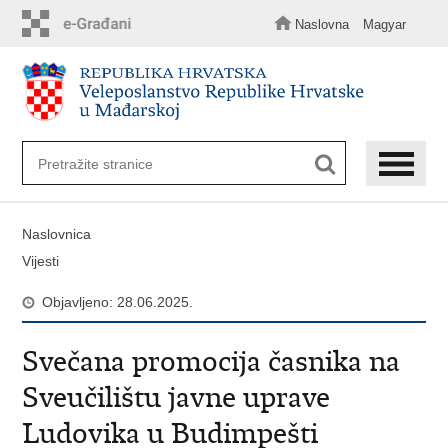
Preskoči
na
Naslovna
Magyar
glavni
sadržaj
Naslovnica
Vijesti
Objavljeno: 28.06.2025.
Svečana promocija časnika na
Sveučilištu javne uprave
Ludovika u Budimpešti