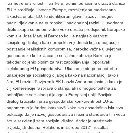
razmotrene slicnosti i razlike u radnim odnosima država clanica
EU iz središnje i istocne Europe, razmijenjena medusobna
iskustva unutar EU, te identificirani glavni izazovi i moguci
nacini djelovanja na europskoj i nacionalnoj razini. U uvodnom
dijelu skupu se putem video veze obratio predsjednik Europske
komisije Jose Manuel Barroso koji je naglasio važnost
socijalnog dijaloga kao europske vrijednosti koja omogucuje
postizanje realisticnih kompromisa, narocito važne u uvjetima
gospodarske krize. Jacanje socijalne kohezije Barroso je
takoder ocijenio bitnim za rast zapošljavanja i oporavak
cjelokupnog EU gospodarstva. Ukazao je stoga na potrebu
unaprjedenja socijalnog dijaloga kako na nacionalnoj, tako i
široj EU razini. Povjerenik EK Laszlo Andor naglasio je kako je
cilj konferencije rasprava o stanju, ali i o mogucnostima za
poboljšanje socijalnog dijaloga u Europskoj uniji. Socijalni
dijalog krucijalan je za gospodarsku konkurentnost EU-a,
napomenuo je Andor, istaknuvši kako sva dosadašnja iskustva
pokazuju da je razvoj gospodarstva i razina standarda tim veca
što je razvijeniji sam socijalni dijalog. Andor je predstavio i
izvještaj „Industrial Relations in Europe 2012“, rezultat