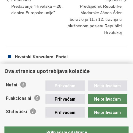
Predavanje "Hrvatska – 28.
Predsjednik Republike
clanica Europske unije"
Madarske János Áder
boravio je 11. i 12. travnja u
službenom posjetu Republici
Hrvatskoj
Hrvatski Konzularni Portal
Ova stranica upotrebljava kolačiće
Ispiši
Podijeli
Podijeli
Nužni
Prihvaćam
Ne prihvaćam
stranicu
na
na
Republika Hrvatska
Facebooku
Twitteru
Funkcionalni
Prihvaćam
Ne prihvaćam
Ministarstvo vanjskih i europskih poslova
Statistički
Prihvaćam
Ne prihvaćam
Trg N.Š. Zrinskog 7-8, 10000 Zagreb
tel.:
+385 (0)1 4569 964
fax: +385 (0)1 4551 795, +385 (0)1 4920 149
Prihvaćam odabrane