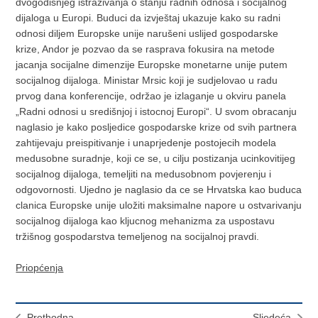
dvogodišnjeg istraživanja o stanju radnih odnosa i socijalnog
dijaloga u Europi. Buduci da izvještaj ukazuje kako su radni
odnosi diljem Europske unije narušeni uslijed gospodarske
krize, Andor je pozvao da se rasprava fokusira na metode
jacanja socijalne dimenzije Europske monetarne unije putem
socijalnog dijaloga. Ministar Mrsic koji je sudjelovao u radu
prvog dana konferencije, održao je izlaganje u okviru panela
„Radni odnosi u središnjoj i istocnoj Europi“. U svom obracanju
naglasio je kako posljedice gospodarske krize od svih partnera
zahtijevaju preispitivanje i unaprjedenje postojecih modela
medusobne suradnje, koji ce se, u cilju postizanja ucinkovitijeg
socijalnog dijaloga, temeljiti na medusobnom povjerenju i
odgovornosti. Ujedno je naglasio da ce se Hrvatska kao buduca
clanica Europske unije uložiti maksimalne napore u ostvarivanju
socijalnog dijaloga kao kljucnog mehanizma za uspostavu
tržišnog gospodarstva temeljenog na socijalnoj pravdi.
Priopćenja
Prethodna
Sljedeća