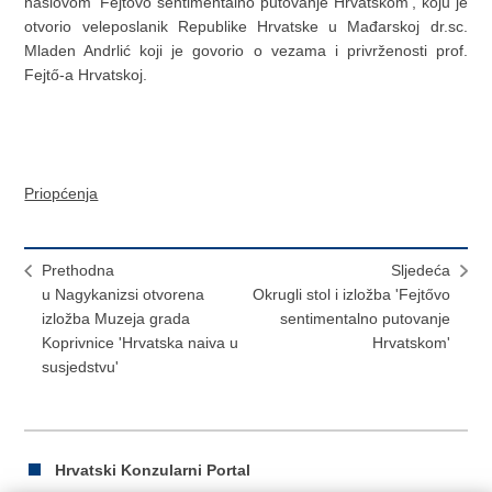
naslovom 'Fejtővo sentimentalno putovanje Hrvatskom', koju je
otvorio veleposlanik Republike Hrvatske u Mađarskoj dr.sc.
Mladen Andrlić koji je govorio o vezama i privrženosti prof.
Fejtő-a Hrvatskoj.
Priopćenja
Prethodna
Sljedeća
u Nagykanizsi otvorena
Okrugli stol i izložba 'Fejtővo
izložba Muzeja grada
sentimentalno putovanje
Koprivnice 'Hrvatska naiva u
Hrvatskom'
susjedstvu'
Hrvatski Konzularni Portal