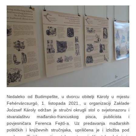
Nedaleko od Budimpešte, u dvorcu obitelji Károly u mjestu
Fehérvárcsurgó, 1. listopada 2021., u organizaciji Zaklade
Joózsef Károly održan je stručni okrugli stol o svjetonazoru i
stvaralaštvu mađarsko-francuskog pisca, publicista i
povjesničara Ferenca Fejtő-a. Uz predavanja mađarskih
političkih i književnih stručnjaka, upriličena je i izložba pod