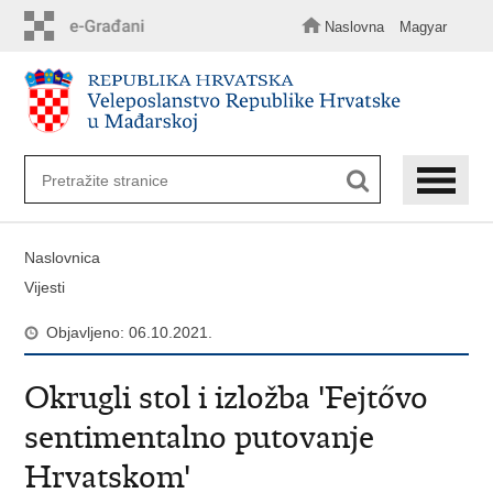
Preskoči
na
Naslovna
Magyar
glavni
sadržaj
Naslovnica
Vijesti
Objavljeno: 06.10.2021.
Okrugli stol i izložba 'Fejtővo
sentimentalno putovanje
Hrvatskom'