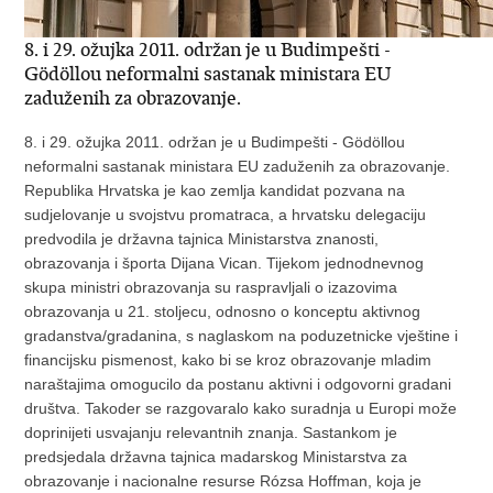
8. i 29. ožujka 2011. održan je u Budimpešti -
Gödöllou neformalni sastanak ministara EU
zaduženih za obrazovanje.
8. i 29. ožujka 2011. održan je u Budimpešti - Gödöllou
neformalni sastanak ministara EU zaduženih za obrazovanje.
Republika Hrvatska je kao zemlja kandidat pozvana na
sudjelovanje u svojstvu promatraca, a hrvatsku delegaciju
predvodila je državna tajnica Ministarstva znanosti,
obrazovanja i športa Dijana Vican. Tijekom jednodnevnog
skupa ministri obrazovanja su raspravljali o izazovima
obrazovanja u 21. stoljecu, odnosno o konceptu aktivnog
gradanstva/gradanina, s naglaskom na poduzetnicke vještine i
financijsku pismenost, kako bi se kroz obrazovanje mladim
naraštajima omogucilo da postanu aktivni i odgovorni gradani
društva. Takoder se razgovaralo kako suradnja u Europi može
doprinijeti usvajanju relevantnih znanja. Sastankom je
predsjedala državna tajnica madarskog Ministarstva za
obrazovanje i nacionalne resurse Rózsa Hoffman, koja je