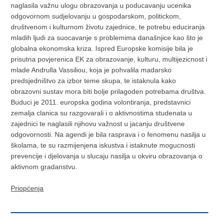
naglasila važnu ulogu obrazovanja u poducavanju ucenika
odgovornom sudjelovanju u gospodarskom, politickom,
društvenom i kulturnom životu zajednice, te potrebu educiranja
mladih ljudi za suocavanje s problemima današnjice kao što je
globalna ekonomska kriza. Ispred Europske komisije bila je
prisutna povjerenica EK za obrazovanje, kulturu, multijezicnost i
mlade Andrulla Vassiliou, koja je pohvalila madarsko
predsjedništvo za izbor teme skupa, te istaknula kako
obrazovni sustav mora biti bolje prilagoden potrebama društva.
Buduci je 2011. europska godina volontiranja, predstavnici
zemalja clanica su razgovarali i o aktivnostima studenata u
zajednici te naglasili njihovu važnost u jacanju društvene
odgovornosti. Na agendi je bila rasprava i o fenomenu nasilja u
školama, te su razmijenjena iskustva i istaknute mogucnosti
prevencije i djelovanja u slucaju nasilja u okviru obrazovanja o
aktivnom gradanstvu.
Priopćenja