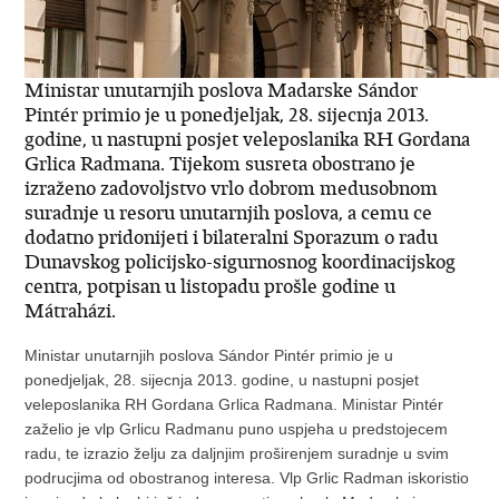
Ministar unutarnjih poslova Madarske Sándor
Pintér primio je u ponedjeljak, 28. sijecnja 2013.
godine, u nastupni posjet veleposlanika RH Gordana
Grlica Radmana. Tijekom susreta obostrano je
izraženo zadovoljstvo vrlo dobrom medusobnom
suradnje u resoru unutarnjih poslova, a cemu ce
dodatno pridonijeti i bilateralni Sporazum o radu
Dunavskog policijsko-sigurnosnog koordinacijskog
centra, potpisan u listopadu prošle godine u
Mátraházi.
Ministar unutarnjih poslova Sándor Pintér primio je u
ponedjeljak, 28. sijecnja 2013. godine, u nastupni posjet
veleposlanika RH Gordana Grlica Radmana. Ministar Pintér
zaželio je vlp Grlicu Radmanu puno uspjeha u predstojecem
radu, te izrazio želju za daljnjim proširenjem suradnje u svim
podrucjima od obostranog interesa. Vlp Grlic Radman iskoristio