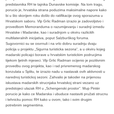
predstavnika RH te tajnika Dunavske komisije. Na tom tragu,
porucio je, hrvatska strana poduzima maksimalne napore kako
bi u što skorijem roku došlo do ratifikacije ovog sporazuma u
Hrvatskom saboru. Vlp Grlic Radman izrazio je zadovoljstvo i
provedbom Memoranduma o razumijevanju i suradnji izmedu
Hrvatske i Madarske, kao i suradnjom u okviru razlicitih
multilateralnih inicijativa, poput Salzburškog foruma.
Sugovornici su se osvrnuli i na vrlo dobru suradnju dvaju
policija u projektu „Sigurna turisticka sezona“, a u okviru kojeg
madarski policajci borave u hrvatskim turistickim podrucjima
tijekom ljetnih mjeseci. Vlp Grlic Radman ocijenio je pozitivnim
provedbu ovog projekta, kao i rad privremenog madarskog
konzulata u Splitu, te izrazio nadu u nastavak ovih aktivnosti u
narednoj turistickoj sezoni. Zahvalio je takoder na prijenosu
iskustava madarskih strucnjaka hrvatskoj strani vezano uz
predstojeci ulazak RH u „Schengenski prostor“. Mup Pintér
porucio je kako ce Madarska i ubuduce nastaviti pružati strucnu
i tehnicku pomoc RH kako u ovom, tako i svim drugim
potrebnim segmentima.