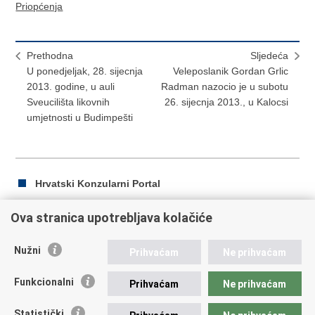
Priopćenja
Prethodna
Sljedeća
U ponedjeljak, 28. sijecnja
Veleposlanik Gordan Grlic
2013. godine, u auli
Radman nazocio je u subotu
Sveucilišta likovnih
26. sijecnja 2013., u Kalocsi
umjetnosti u Budimpešti
Hrvatski Konzularni Portal
Ova stranica upotrebljava kolačiće
Ispiši
Podijeli
Podijeli
Nužni
Prihvaćam
Ne prihvaćam
stranicu
na
na
Republika Hrvatska
Facebooku
Twitteru
Funkcionalni
Prihvaćam
Ne prihvaćam
Ministarstvo vanjskih i europskih poslova
Statistički