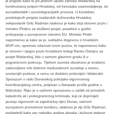
je prigodu kako bi još jednom uputio zahvalu Madarskoj na
kontinuiranoj potpori Hrvatskoj, od trenutaka osamostaljenja, do
euroatlantskih i eurointegracijskih procesa. U kontekstu
predstojecih posjeta madarskih dužnosnika Hrvatskoj
veleposlanik Grlic Radman istaknuo je kako stoji otvoren poziv i
ministru Pintéru za službeni posjet, posebice u godini
pristupanja u punopravno clanstvo EU. Ministar Pintér
napomenuo je kako se je, sukladno dogovoru s hrvatskim
MUP-om, spreman odazvati ovom pozivu, te napomenuo kako
je otvoren i njegov poziv hrvatskom kolegi Ranku Ostojicu za
posjet Madarskoj, bilo u samom glavnom gradu ili u
pogranicnom podrucju. Tijekom susreta obostrano je izraženo
zadovoljstvo vrlo dobrom medusobnom suradnje u resoru
unutarnjih poslova, a cemu ce dodatno pridonijeti i bilateralni
Sporazum o radu Dunavskog policijsko-sigurnosnog
koordinacijskog centra, potpisan u listopadu prošle godine u
Mátraházi. Rijec je o važnom sporazumu u zaštiti od prirodnih
katastrofa ali i prekogranicnog kriminala, koji ce doprinijeti
jacanju sigurnosti na zajednickoj rijeci Dunav, važnom
europskom prometnom koridoru, istaknuo je vlp Grlic Radman,
podsjetivši kako vec nekoliko godina obnaša i dužnost stalnog