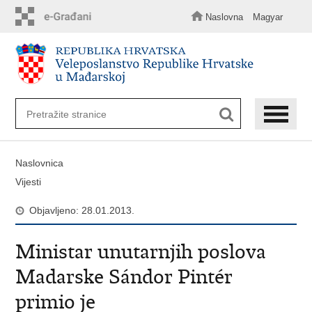
Preskoči
na
Naslovna
Magyar
glavni
sadržaj
Naslovnica
Vijesti
Objavljeno: 28.01.2013.
Ministar unutarnjih poslova
Madarske Sándor Pintér
primio je