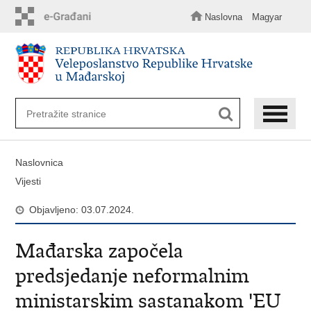
Preskoči
na
Naslovna
Magyar
glavni
sadržaj
Naslovnica
Vijesti
Objavljeno: 03.07.2024.
Mađarska započela
predsjedanje neformalnim
ministarskim sastanakom 'EU