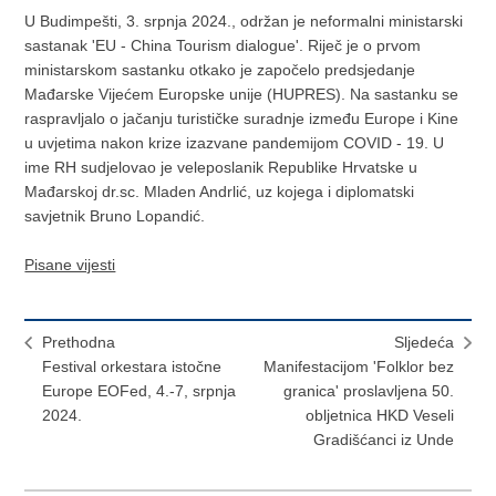
U Budimpešti, 3. srpnja 2024., održan je neformalni ministarski
sastanak 'EU - China Tourism dialogue'. Riječ je o prvom
ministarskom sastanku otkako je započelo predsjedanje
Mađarske Vijećem Europske unije (HUPRES). Na sastanku se
raspravljalo o jačanju turističke suradnje između Europe i Kine
u uvjetima nakon krize izazvane pandemijom COVID - 19. U
ime RH sudjelovao je veleposlanik Republike Hrvatske u
Mađarskoj dr.sc. Mladen Andrlić, uz kojega i diplomatski
savjetnik Bruno Lopandić.
Pisane vijesti
Prethodna
Sljedeća
Festival orkestara istočne
Manifestacijom 'Folklor bez
Europe EOFed, 4.-7, srpnja
granica' proslavljena 50.
2024.
obljetnica HKD Veseli
Gradišćanci iz Unde