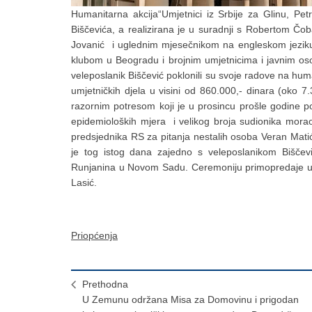
Humanitarna akcija“Umjetnici iz Srbije za Glinu, Petr
Biščevića, a realizirana je u suradnji s Robertom 
Jovanić i uglednim mjesečnikom na engleskom jezik
klubom u Beogradu i brojnim umjetnicima i javnim osoba
veleposlanik Biščević poklonili su svoje radove na hum
umjetničkih djela u visini od 860.000,- dinara (oko 
razornim potresom koji je u prosincu prošle godine p
epidemioloških mjera i velikog broja sudionika morao
predsjednika RS za pitanja nestalih osoba Veran Matić
je tog istog dana zajedno s veleposlanikom Biščev
Runjanina u Novom Sadu. Ceremoniju primopredaje umje
Lasić.
Priopćenja
Prethodna
U Zemunu održana Misa za Domovinu i prigodan