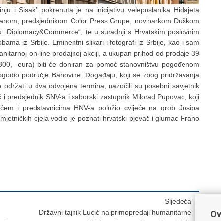
inju i Sisak” pokrenuta je na inicijativu veleposlanika Hidajeta
Čobanom, predsjednikom Color Press Grupe, novinarkom Duškom
u „Diplomacy&Commerce“, te u suradnji s Hrvatskim poslovnim
ma iz Srbije. Eminentni slikari i fotografi iz Srbije, kao i sam
anitarnoj on-line prodajnoj akciji, a ukupan prihod od prodaje 39
7.300,- eura) biti će doniran za pomoć stanovništvu pogođenom
ogodio područje Banovine. Događaju, koji se zbog pridržavanja
 održati u dva odvojena termina, nazočili su posebni savjetnik
 i predsjednik SNV-a i saborski zastupnik Milorad Pupovac, koji
ićem i predstavnicima HNV-a položio cvijeće na grob Josipa
tničkih djela vodio je poznati hrvatski pjevač i glumac Frano
Sljedeća
Državni tajnik Lucić na primopredaji humanitarne
Ov