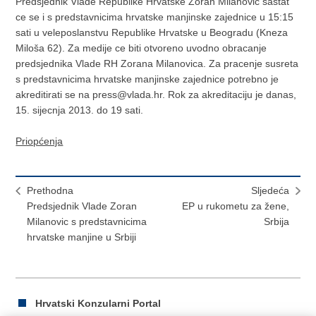
Predsjednik Vlade Republike Hrvatske Zoran Milanovic sastat
ce se i s predstavnicima hrvatske manjinske zajednice u 15:15
sati u veleposlanstvu Republike Hrvatske u Beogradu (Kneza
Miloša 62). Za medije ce biti otvoreno uvodno obracanje
predsjednika Vlade RH Zorana Milanovica. Za pracenje susreta
s predstavnicima hrvatske manjinske zajednice potrebno je
akreditirati se na press@vlada.hr. Rok za akreditaciju je danas,
15. sijecnja 2013. do 19 sati.
Priopćenja
Prethodna
Sljedeća
Predsjednik Vlade Zoran
EP u rukometu za žene,
Milanovic s predstavnicima
Srbija
hrvatske manjine u Srbiji
Hrvatski Konzularni Portal