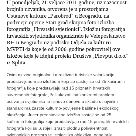
U ponedjeljak, 21. veljace 2011. godine, uz nazocnost
brojnih uzvanika, otvorena je u prostorijama
Ustanove kulture „Parobrod“ u Beogradu, na
podrucju opcine Stari grad skupna foto-izložba
fotografija „Hrvatski svjetionici“. Izložbu fotografija
hrvatskih svjetionika organiziralo je Veleposlanstvo
RH u Beogradu uz podršku Odjela za kulturu
MVPEI-ja koje je od 2006. godine pokrovitelj ove
izložbe koja je idejni projekt Društva „Plovput d.o.o.“
iz Splita.
Osim njezine originalne i atraktivne turisticke valorizacije,
predstavljenom se izložbom koja se sastoji se od 25 kaširanih
fotografija koje predstavljaju rad 15 priznatih hrvatskih
suvremenih fotografa, želi ukazati ina konkretni problem
ocuvanja svjetionika te njihove obnove u skladu s najvišim
standardima zaštite kulturno-povijesne baštine i ekološkog
okruženja. Jucer predstavljena izložba sastoji se od 25
kaširanih fotografija koje predstavljaju rad 15 priznatih hrvatskih
fotografa koji su „uspjeli izraziti plodnu polivalentnost
svjetionickih prostora te, stojeci iza objektiva, ponajprije