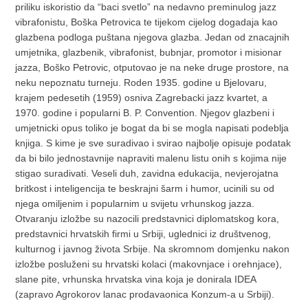
priliku iskoristio da “baci svetlo” na nedavno preminulog jazz
vibrafonistu, Boška Petrovica te tijekom cijelog dogadaja kao
glazbena podloga puštana njegova glazba. Jedan od znacajnih
umjetnika, glazbenik, vibrafonist, bubnjar, promotor i misionar
jazza, Boško Petrovic, otputovao je na neke druge prostore, na
neku nepoznatu turneju. Roden 1935. godine u Bjelovaru,
krajem pedesetih (1959) osniva Zagrebacki jazz kvartet, a
1970. godine i popularni B. P. Convention. Njegov glazbeni i
umjetnicki opus toliko je bogat da bi se mogla napisati podeblja
knjiga. S kime je sve suradivao i svirao najbolje opisuje podatak
da bi bilo jednostavnije napraviti malenu listu onih s kojima nije
stigao suradivati. Veseli duh, zavidna edukacija, nevjerojatna
britkost i inteligencija te beskrajni šarm i humor, ucinili su od
njega omiljenim i popularnim u svijetu vrhunskog jazza.
Otvaranju izložbe su nazocili predstavnici diplomatskog kora,
predstavnici hrvatskih firmi u Srbiji, uglednici iz društvenog,
kulturnog i javnog života Srbije. Na skromnom domjenku nakon
izložbe posluženi su hrvatski kolaci (makovnjace i orehnjace),
slane pite, vrhunska hrvatska vina koja je donirala IDEA
(zapravo Agrokorov lanac prodavaonica Konzum-a u Srbiji).