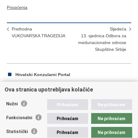
Priopćenja
Prethodna
Sljedeća
VUKOVARSKA TRAGEDIJA
13. sjednica Odbora za
medunacionalne odnose
Skupštine Srbije
Hrvatski Konzularni Portal
Ova stranica upotrebljava kolačiće
Ispiši
Podijeli
Podijeli
Nužni
Prihvaćam
Ne prihvaćam
stranicu
na
na
Republika Hrvatska
Facebooku
Twitteru
Funkcionalni
Prihvaćam
Ne prihvaćam
Ministarstvo vanjskih i europskih poslova
Statistički
Prihvaćam
Ne prihvaćam
Trg N.Š. Zrinskog 7-8, 10000 Zagreb