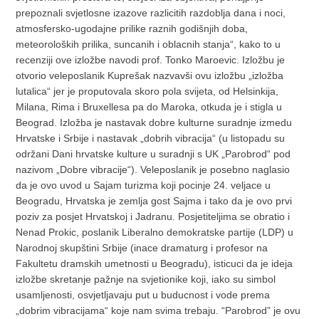
prepoznali svjetlosne izazove razlicitih razdoblja dana i noci,
atmosfersko-ugodajne prilike raznih godišnjih doba,
meteoroloških prilika, suncanih i oblacnih stanja“, kako to u
recenziji ove izložbe navodi prof. Tonko Maroevic. Izložbu je
otvorio veleposlanik Kuprešak nazvavši ovu izložbu „izložba
lutalica“ jer je proputovala skoro pola svijeta, od Helsinkija,
Milana, Rima i Bruxellesa pa do Maroka, otkuda je i stigla u
Beograd. Izložba je nastavak dobre kulturne suradnje izmedu
Hrvatske i Srbije i nastavak „dobrih vibracija“ (u listopadu su
održani Dani hrvatske kulture u suradnji s UK „Parobrod“ pod
nazivom „Dobre vibracije“). Veleposlanik je posebno naglasio
da je ovo uvod u Sajam turizma koji pocinje 24. veljace u
Beogradu, Hrvatska je zemlja gost Sajma i tako da je ovo prvi
poziv za posjet Hrvatskoj i Jadranu. Posjetiteljima se obratio i
Nenad Prokic, poslanik Liberalno demokratske partije (LDP) u
Narodnoj skupštini Srbije (inace dramaturg i profesor na
Fakultetu dramskih umetnosti u Beogradu), isticuci da je ideja
izložbe skretanje pažnje na svjetionike koji, iako su simbol
usamljenosti, osvjetljavaju put u buducnost i vode prema
„dobrim vibracijama“ koje nam svima trebaju. “Parobrod” je ovu