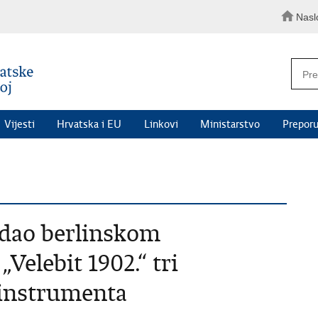
Nasl
Vijesti
Hrvatska i EU
Linkovi
Ministarstvo
Preporu
edao berlinskom
elebit 1902.“ tri
 instrumenta