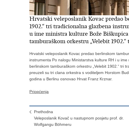
Hrvatski veleposlanik Kovac predao b
1902.“ tri tradicionalna glazbena inst
u ime ministra kulture Bože Biškupica
tamburaškom orkestru „Velebit 1902.“ t
Hrvatski veleposlanik Kovac predao berlinskom tambura
instrumenta Po nalogu Ministarstva kulture RH i u ime 
berlinskom tamburaškom orkestru „Velebit 1902.“ tri t
preuzeli su tri clana orkestra s voditeljem Horstom Bu
godina u Berlinu osnovao Hrvat Franz Krznar.
Priopćenja
Prethodna
Veleposlanik Kovač u nastupnom posjetu prof. dr.
Wolfgangu Böhmeru