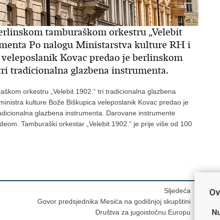
erlinskom tamburaškom orkestru „Velebit
rumenta Po nalogu Ministarstva kulture RH i
 veleposlanik Kovac predao je berlinskom
ri tradicionalna glazbena instrumenta.
škom orkestru „Velebit 1902.“ tri tradicionalna glazbena
ministra kulture Bože Biškupica veleposlanik Kovac predao je
radicionalna glazbena instrumenta. Darovane instrumente
ddeom. Tamburaški orkestar „Velebit 1902.“ je prije više od 100
Sljedeća
Ov
Govor predsjednika Mesića na godišnjoj skupštini
Nu
Društva za jugoistočnu Europu