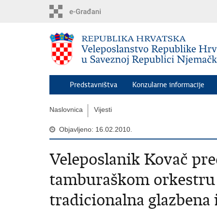
Preskoči
na
glavni
sadržaj
Predstavništva
Konzularne informacije
Naslovnica
Vijesti
Objavljeno: 16.02.2010.
Veleposlanik Kovač pr
tamburaškom orkestru „V
tradicionalna glazbena