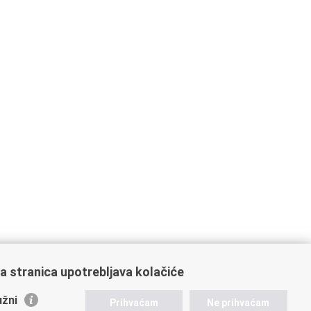
a stranica upotrebljava kolačiće
žni
Prihvaćam
Ne prihvaćam