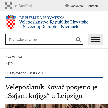
Preskoči
na
Naslovna
Deutsch
glavni
sadržaj
Naslovnica
Vijesti
Objavljeno: 18.03.2010.
Veleposlanik Kovač posjetio je
„Sajam knjiga“ u Leipzigu