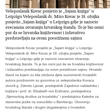
Veleposlanik Kovac posjetio je „Sajam knjiga“ u
Leipzigu Veleposlanik dr. Miro Kovac je 18. ožujka
posjetio „Sajam knjiga“ u Leipzigu gdje je nazocio
svecanom otvaranju hrvatskog štanda. To je bio osmi
put da se hrvatska književnost i izdavaštvo
predstavljaju na ovom prestižnom sajmu
Veleposlanik Kovac posjetio je „Sajam knjiga“ u Leipzigu
Veleposlanik dr. Miro Kovac je 18. ožujka posjetio „Sajam
knjiga“ u Leipzigu gdje je nazocio svecanom otvaranju
hrvatskog štanda. To je bio osmi put da se hrvatska književnost
i izdavaštvo predstavljaju na ovom prestižnom sajmu. Hrvatski
štand na kojem su bila izložena djela suvremenih hrvatskih
autora pozdravnim su govorima uz veleposlanika Kovaca
otvorili g. Zdenko Ljevak, predsjednik Zajednice nakladnika i
knjižara i prof. dr. Elisabeth von Erdmann, predsjednica
„Njemackog društva za kroatistiku“ i predstojnica Katedre za
slavenske jezike na sveucilištu u Bambergu. Otvorenju
hrvatskog štanda i drugim dogadanjima s hrvatskim