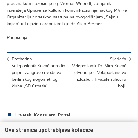
predznakom nazocio je i g. Werner Wnendt, zamjenik
ravnatelja Uprave za kulturu i komunikaciju njemackog MVP-a.
Organizaciju hrvatskog nastupa na ovogodišnjem „Sajmu
knjiga“ u Leipzigu organizirala je dr. Alida Bremer.
Priopćenja
Prethodna
Sljedeća
Veleposlanik Kovač priredio
Veleposlanik Dr. Miro Kovač
prijem za igrače i vodstvo
otvorio je u Veleposlanstvu
berlinskog nogometnog
izložbu „Hrvatski stihovi u
kluba „SD Croatia“
boji“
Hrvatski Konzularni Portal
Ova stranica upotrebljava kolačiće