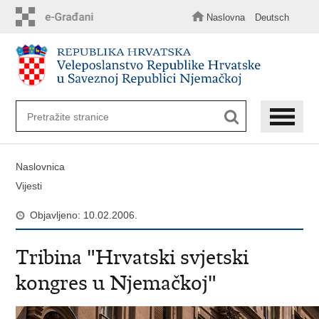
Preskoči
na
Naslovna
Deutsch
glavni
sadržaj
Naslovnica
Vijesti
Objavljeno: 10.02.2006.
Tribina "Hrvatski svjetski
kongres u Njemačkoj"