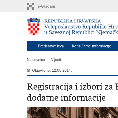
Preskoči
na
glavni
sadržaj
Predstavništva
Konzularne informacije
Naslovnica
Vijesti
Objavljeno: 12.05.2014.
Registracija i izbori z
dodatne informacije