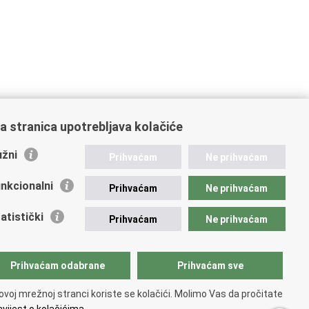
a stranica upotrebljava kolačiće
žni
Prihvaćam
Ne prihvaćam
nkcionalni
Prihvaćam
Ne prihvaćam
atistički
Prihvaćam
Ne prihvaćam
Prihvaćam odabrane
Prihvaćam sve
ovoj mrežnoj stranci koriste se kolačići. Molimo Vas da pročitate