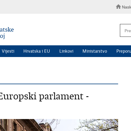
Nasl
Vijesti
Hrvatska i EU
Linkovi
Ministarstvo
Preporu
a Europski parlament -