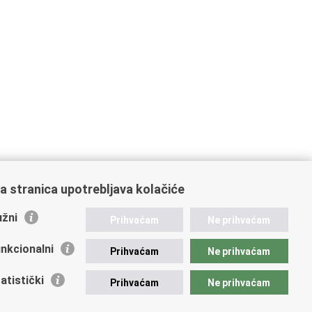
a stranica upotrebljava kolačiće
žni
Prihvaćam
Ne prihvaćam
nkcionalni
Prihvaćam
Ne prihvaćam
atistički
Prihvaćam
Ne prihvaćam