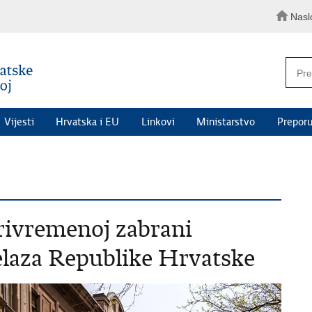
Nasl
Vijesti
Hrvatska i EU
Linkovi
Ministarstvo
Preporu
rivremenoj zabrani
jelaza Republike Hrvatske