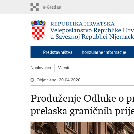
Preskoči
na
glavni
sadržaj
Predstavništva
Konzularne informacije
Naslovnica
Vijesti
Objavljeno: 20.04.2020.
Produženje Odluke o p
prelaska graničnih pri