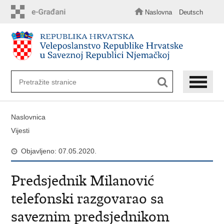
Preskoči
na
Naslovna
Deutsch
glavni
sadržaj
Naslovnica
Vijesti
Objavljeno: 07.05.2020.
Predsjednik Milanović
telefonski razgovarao sa
saveznim predsjednikom