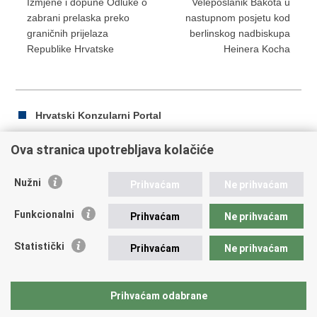
Izmjene i dopune Odluke o
Veleposlanik Bakota u
zabrani prelaska preko
nastupnom posjetu kod
graničnih prijelaza
berlinskog nadbiskupa
Republike Hrvatske
Heinera Kocha
Hrvatski Konzularni Portal
Ova stranica upotrebljava kolačiće
Ispiši
Podijeli
Podijeli
Nužni
Prihvaćam
Ne prihvaćam
stranicu
na
na
Republika Hrvatska
Facebooku
Twitteru
Funkcionalni
Prihvaćam
Ne prihvaćam
Ministarstvo vanjskih i europskih poslova
Statistički
Prihvaćam
Ne prihvaćam
Trg N.Š. Zrinskog 7-8, 10000 Zagreb
tel.:
+385 (0)1 4569 964
fax: +385 (0)1 4551 795, +385 (0)1 4920 149
Prihvaćam odabrane
E-adresa:
ministarstvo@mvep.hr