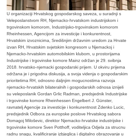
U organizaciji Hrvatskog gospodarskog saveza, u suradnji s
Veleposlanstvom RH, Njemacko-hrvatskom industrijskom i
trgovinskom komorom, Industrijsko-trgovinskom komorom
Rheinhessen, Agencijom za investicije i konkurentnost,
Hrvatskim izvoznicima, Središnjim državnim uredom za Hrvate
izvan RH, Hrvatskim svjetskim kongresom u Njemackoj i
Njemacko-hrvatskim automobilskim klubom, u prostorijama
Industrijske i trgovinske komore Mainz održan je 29. svibnja
2018. hrvatsko-njemacki gospodarski prijem. U okviru prijema
održana je i prigodna diskusija, a svoja videnja o gospodarskim
prioritetima RH, odnosno daljnjim mogucnostima razvoja
njemacko-hrvatskih bilateralnih i gospodarskih odnosa iznijeli
su veleposlanik Gordan Grlic Radman, predsjednik Industrijske
i trgovinske komore Rheinhessen Engelbert J. Günster,
ravnatelj Agencije za investicije i konkurentnost Zdenko Lucic,
predsjednik Odbora za europske poslove Hrvatskog sabora
Domagoj Miloševic, direktor Njemacko-hrvatske industrijske i
trgovinske komore Sven Potthoff, voditeljica Odjela za strucnu
radnu snagu, kvalificiranje izbjeglica i digitalno obrazovanje u