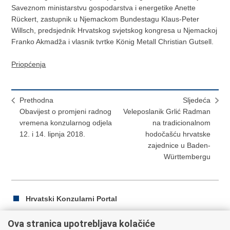
Saveznom ministarstvu gospodarstva i energetike Anette
Rückert, zastupnik u Njemackom Bundestagu Klaus-Peter
Willsch, predsjednik Hrvatskog svjetskog kongresa u Njemackoj
Franko Akmadža i vlasnik tvrtke König Metall Christian Gutsell.
Priopćenja
Prethodna
Sljedeća
Obavijest o promjeni radnog
Veleposlanik Grlić Radman
vremena konzularnog odjela
na tradicionalnom
12. i 14. lipnja 2018.
hodočašću hrvatske
zajednice u Baden-
Württembergu
Hrvatski Konzularni Portal
Ova stranica upotrebljava kolačiće